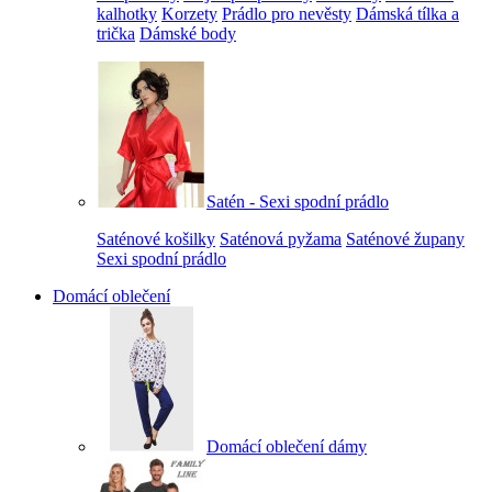
kalhotky
Korzety
Prádlo pro nevěsty
Dámská tílka a
trička
Dámské body
Satén - Sexi spodní prádlo
Saténové košilky
Saténová pyžama
Saténové župany
Sexi spodní prádlo
Domácí oblečení
Domácí oblečení dámy