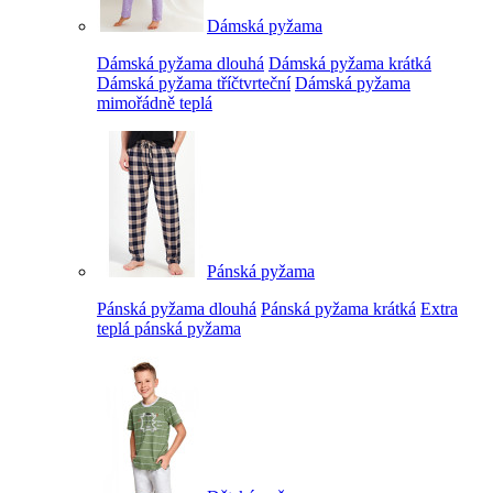
Dámská pyžama
Dámská pyžama dlouhá
Dámská pyžama krátká
Dámská pyžama tříčtvrteční
Dámská pyžama
mimořádně teplá
Pánská pyžama
Pánská pyžama dlouhá
Pánská pyžama krátká
Extra
teplá pánská pyžama