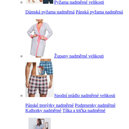
Pyžama nadměrné velikosti
Dámská pyžama nadměrná
Pánská pyžama nadměrná
Župany nadměrné velikosti
Spodní prádlo nadměrné velikosti
Pánské trenýrky nadměrné
Podprsenky nadměrné
Kalhotky nadměrné
Tílka a trička nadměrné