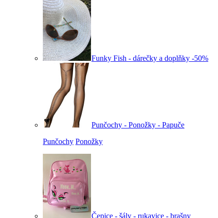
Funky Fish - dárečky a doplňky -50%
Punčochy - Ponožky - Papuče
Punčochy
Ponožky
Čepice - šály - rukavice - brašny