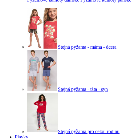
Stejná pyžama - máma - dcera
Stejná pyžama - táta - syn
Stejná pyžama pro celou rodinu
Plavky