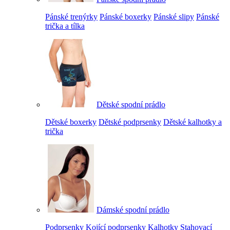
Pánské trenýrky
Pánské boxerky
Pánské slipy
Pánské
trička a tílka
Dětské spodní prádlo
Dětské boxerky
Dětské podprsenky
Dětské kalhotky a
trička
Dámské spodní prádlo
Podprsenky
Kojící podprsenky
Kalhotky
Stahovací