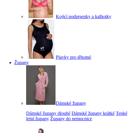
Kojící podprsenky a kalhotky
Plavky pro těhotné
Župany
Dámské župany
Dámské župany dlouhé
Dámské župany krátké
Tenké
letní župany
Župany do nemocnice