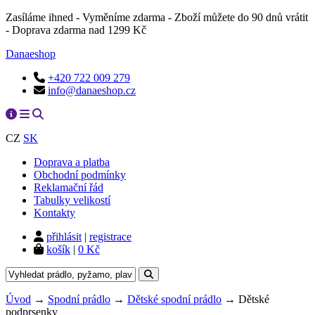
Zasíláme ihned - Vyměníme zdarma - Zboží můžete do 90 dnů vrátit
- Doprava zdarma nad 1299 Kč
Danaeshop
+420 722 009 279
info@danaeshop.cz
CZ
SK
Doprava a platba
Obchodní podmínky
Reklamační řád
Tabulky velikostí
Kontakty
přihlásit
|
registrace
košík
|
0 Kč
Úvod
→
Spodní prádlo
→
Dětské spodní prádlo
→ Dětské
podprsenky