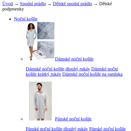
Úvod
→
Spodní prádlo
→
Dětské spodní prádlo
→ Dětské
podprsenky
Noční košile
Dámské noční košile
Dámské noční košile dlouhý rukáv
Dámské noční
košile krátký rukáv
Dámské noční košile na ramínka
Pánské noční košile
Pánské noční košile dlouhý rukáv
Pánské noční košile