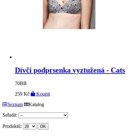
Dívčí podprsenka vyztužená - Cats
70BB
259 Kč
Koupit
Seznam
Katalog
Seřadit:
Produktů: