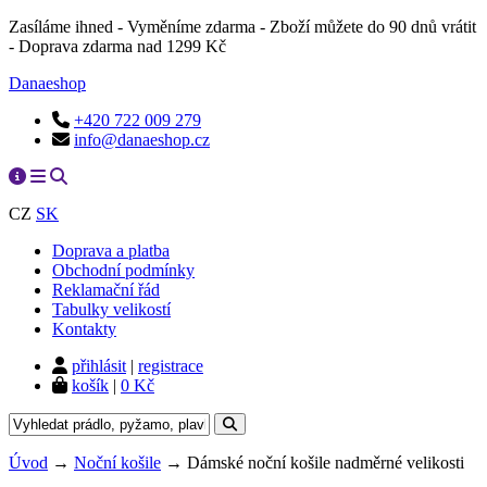
Zasíláme ihned - Vyměníme zdarma - Zboží můžete do 90 dnů vrátit
- Doprava zdarma nad 1299 Kč
Danaeshop
+420 722 009 279
info@danaeshop.cz
CZ
SK
Doprava a platba
Obchodní podmínky
Reklamační řád
Tabulky velikostí
Kontakty
přihlásit
|
registrace
košík
|
0 Kč
Úvod
→
Noční košile
→ Dámské noční košile nadměrné velikosti