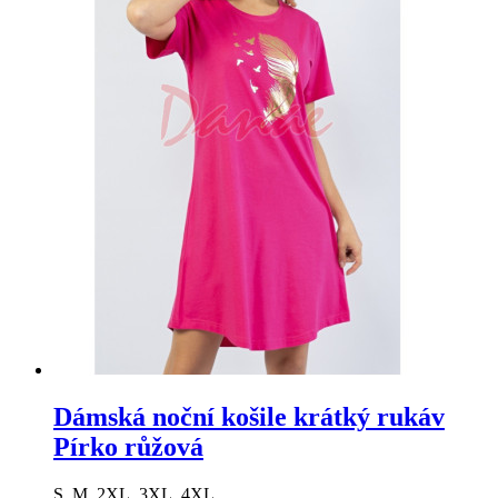
Dámská noční košile krátký rukáv
Pírko růžová
S, M, 2XL, 3XL, 4XL