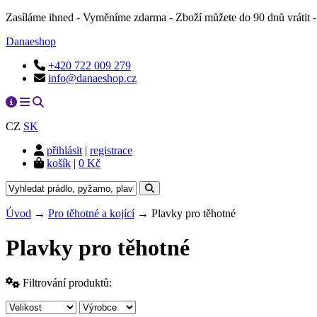
Zasíláme ihned - Vyměníme zdarma - Zboží můžete do 90 dnů vrátit
Danaeshop
+420 722 009 279
info@danaeshop.cz
CZ
SK
přihlásit
|
registrace
košík
|
0 Kč
Úvod
→
Pro těhotné a kojící
→ Plavky pro těhotné
Plavky pro těhotné
Filtrování produktů: