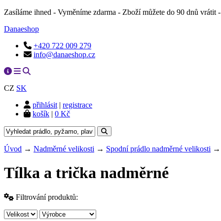
Zasíláme ihned - Vyměníme zdarma - Zboží můžete do 90 dnů vrátit
Danaeshop
+420 722 009 279
info@danaeshop.cz
CZ
SK
přihlásit
|
registrace
košík
|
0 Kč
Úvod
→
Nadměrné velikosti
→
Spodní prádlo nadměrné velikosti
→ T
Tílka a trička nadměrné
Filtrování produktů: