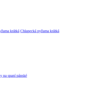
yžama krátká
Chlapecká pyžama krátká
y na spaní pánské