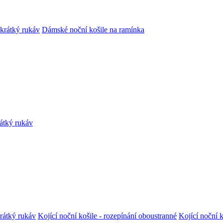
krátký rukáv
Dámské noční košile na ramínka
rátký rukáv
krátký rukáv
Kojící noční košile - rozepínání oboustranné
Kojící noční k