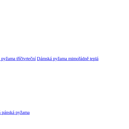
pyžama tříčtvrteční
Dámská pyžama mimořádně teplá
lá pánská pyžama