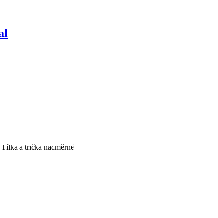
al
ílka a trička nadměrné