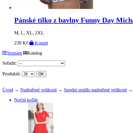
Pánské tílko z bavlny Funny Day Mich
M, L, XL, 2XL
239 Kč
Koupit
Seznam
Katalog
Seřadit:
Produktů:
Úvod
→
Nadměrné velikosti
→
Spodní prádlo nadměrné velikosti
→ T
Noční košile