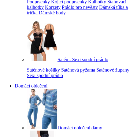
Podprsenky
Kojící podprsenky
Kalhotky
Stahovací
kalhotky
Korzety
Prádlo pro nevěsty
Dámská tílka a
trička
Dámské body
Satén - Sexi spodní prádlo
Saténové košilky
Saténová pyžama
Saténové župany
Sexi spodní prádlo
Domácí oblečení
Domácí oblečení dámy