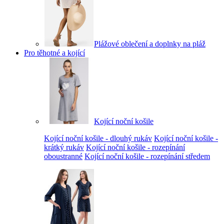
Plážové oblečení a doplnky na pláž
Pro těhotné a kojící
Kojící noční košile
Kojící noční košile - dlouhý rukáv
Kojící noční košile -
krátký rukáv
Kojící noční košile - rozepínání
oboustranné
Kojící noční košile - rozepínání středem