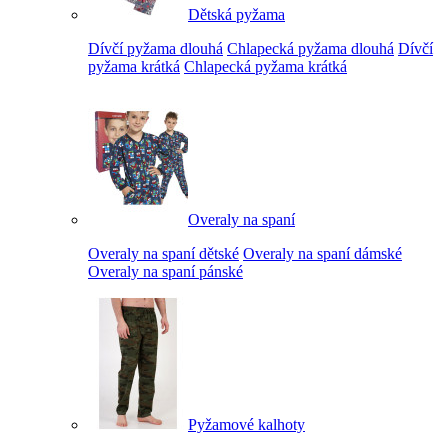
Dětská pyžama
Dívčí pyžama dlouhá
Chlapecká pyžama dlouhá
Dívčí
pyžama krátká
Chlapecká pyžama krátká
Overaly na spaní
Overaly na spaní dětské
Overaly na spaní dámské
Overaly na spaní pánské
Pyžamové kalhoty