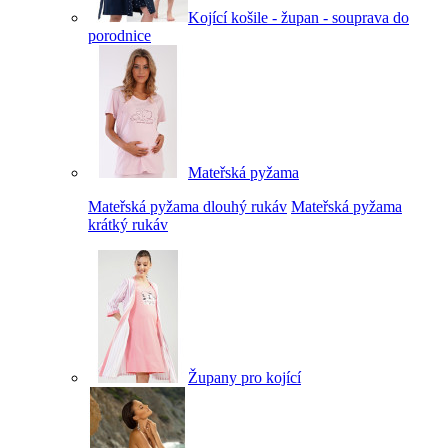
Kojící košile - župan - souprava do
porodnice
Mateřská pyžama
Mateřská pyžama dlouhý rukáv
Mateřská pyžama
krátký rukáv
Župany pro kojící