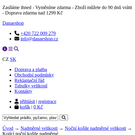
Zasíláme ihned - Vyměníme zdarma - Zboží můžete do 90 dnů vrátit
- Doprava zdarma nad 1299 Kč
Danaeshop
+420 722 009 279
info@danaeshop.cz
CZ
SK
Doprava a platba
Obchodní podmínky
Reklamační řád
Tabulky velikostí
Kontakty
přihlásit
|
registrace
košík
|
0 Kč
Úvod
→
Nadměrné velikosti
→
Noční košile nadměrné velikosti
→
Kojící noční košile nadměrné