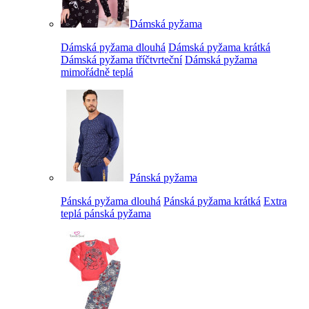
Dámská pyžama
Dámská pyžama dlouhá
Dámská pyžama krátká
Dámská pyžama tříčtvrteční
Dámská pyžama
mimořádně teplá
Pánská pyžama
Pánská pyžama dlouhá
Pánská pyžama krátká
Extra
teplá pánská pyžama