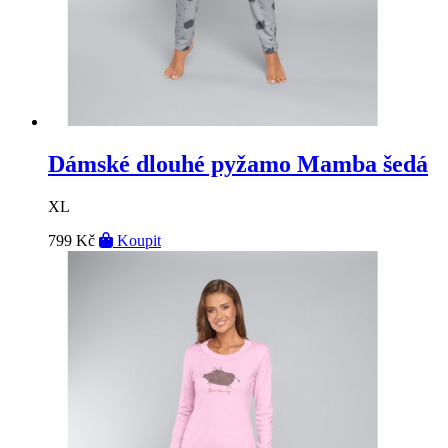
Dámské dlouhé pyžamo Mamba šedá
XL
799 Kč
Koupit