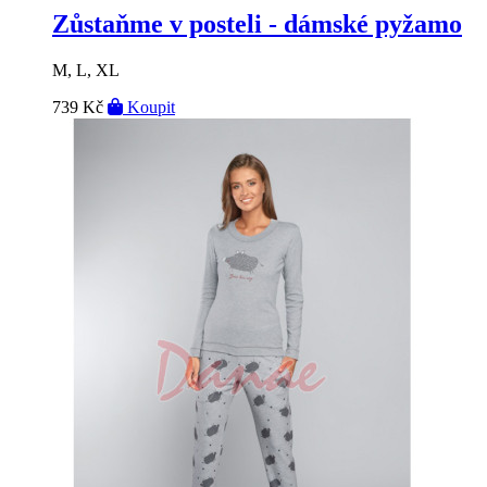
Zůstaňme v posteli - dámské pyžamo
M, L, XL
739 Kč
Koupit