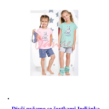
Dívčí pyžamo se šortkami Indiánka