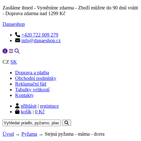
Zasíláme ihned - Vyměníme zdarma - Zboží můžete do 90 dnů vrátit
- Doprava zdarma nad 1299 Kč
Danaeshop
+420 722 009 279
info@danaeshop.cz
CZ
SK
Doprava a platba
Obchodní podmínky
Reklamační řád
Tabulky velikostí
Kontakty
přihlásit
|
registrace
košík
|
0 Kč
Úvod
→
Pyžama
→ Stejná pyžama - máma - dcera