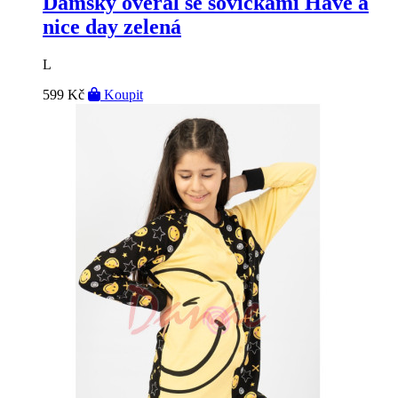
Dámský overal se sovičkami Have a
nice day zelená
L
599 Kč
Koupit