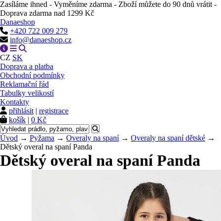
Zasíláme ihned - Vyměníme zdarma - Zboží můžete do 90 dnů vrátit -
Doprava zdarma nad 1299 Kč
Danaeshop
+420 722 009 279
info@danaeshop.cz
CZ
SK
Doprava a platba
Obchodní podmínky
Reklamační řád
Tabulky velikostí
Kontakty
přihlásit
|
registrace
košík
|
0 Kč
Úvod
→
Pyžama
→
Overaly na spaní
→
Overaly na spaní dětské
→
Dětský overal na spaní Panda
Dětský overal na spaní Panda