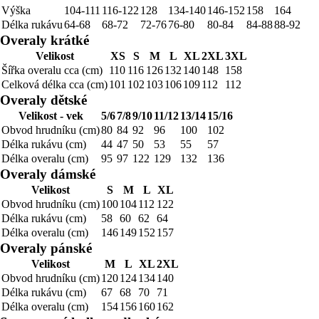
Výška
104-111
116-122
128
134-140
146-152
158
164
Délka rukávu
64-68
68-72
72-76
76-80
80-84
84-88
88-92
Overaly krátké
Velikost
XS
S
M
L
XL
2XL
3XL
Šířka overalu cca (cm)
110
116
126
132
140
148
158
Celková délka cca (cm)
101
102
103
106
109
112
112
Overaly dětské
Velikost - vek
5/6
7/8
9/10
11/12
13/14
15/16
Obvod hrudníku (cm)
80
84
92
96
100
102
Délka rukávu (cm)
44
47
50
53
55
57
Délka overalu (cm)
95
97
122
129
132
136
Overaly dámské
Velikost
S
M
L
XL
Obvod hrudníku (cm)
100
104
112
122
Délka rukávu (cm)
58
60
62
64
Délka overalu (cm)
146
149
152
157
Overaly pánské
Velikost
M
L
XL
2XL
Obvod hrudníku (cm)
120
124
134
140
Délka rukávu (cm)
67
68
70
71
Délka overalu (cm)
154
156
160
162