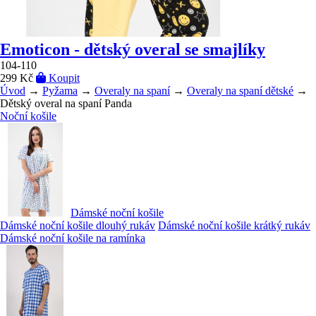
Emoticon - dětský overal se smajlíky
104-110
299 Kč
Koupit
Úvod
→
Pyžama
→
Overaly na spaní
→
Overaly na spaní dětské
→
Dětský overal na spaní Panda
Noční košile
Dámské noční košile
Dámské noční košile dlouhý rukáv
Dámské noční košile krátký rukáv
Dámské noční košile na ramínka