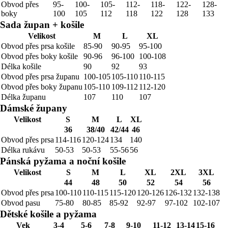
Obvod přes
95-
100-
105-
112-
118-
122-
128-
boky
100
105
112
118
122
128
133
Sada župan + košile
Velikost
M
L
XL
Obvod přes prsa košile
85-90
90-95
95-100
Obvod přes boky košile
90-96
96-100
100-108
Délka košile
90
92
93
Obvod přes prsa županu
100-105
105-110
110-115
Obvod přes boky županu
105-110
109-112
112-120
Délka županu
107
110
107
Dámské župany
Velikost
S
M
L
XL
36
38/40
42/44
46
Obvod přes prsa
114-116
120-124
134
140
Délka rukávu
50-53
50-53
55-56
56
Pánská pyžama a noční košile
Velikost
S
M
L
XL
2XL
3XL
44
48
50
52
54
56
Obvod přes prsa
100-110
110-115
115-120
120-126
126-132
132-138
Obvod pasu
75-80
80-85
85-92
92-97
97-102
102-107
Dětské košile a pyžama
Vek
3-4
5-6
7-8
9-10
11-12
13-14
15-16