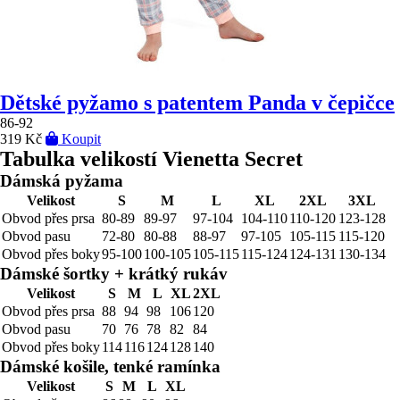
Dětské pyžamo s patentem Panda v čepičce
86-92
319 Kč
Koupit
Tabulka velikostí Vienetta Secret
Dámská pyžama
Velikost
S
M
L
XL
2XL
3XL
Obvod přes prsa
80-89
89-97
97-104
104-110
110-120
123-128
Obvod pasu
72-80
80-88
88-97
97-105
105-115
115-120
Obvod přes boky
95-100
100-105
105-115
115-124
124-131
130-134
Dámské šortky + krátký rukáv
Velikost
S
M
L
XL
2XL
Obvod přes prsa
88
94
98
106
120
Obvod pasu
70
76
78
82
84
Obvod přes boky
114
116
124
128
140
Dámské košile, tenké ramínka
Velikost
S
M
L
XL