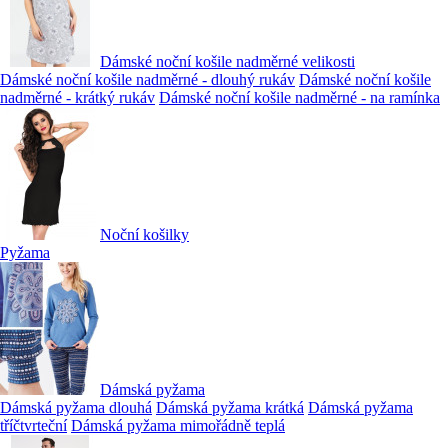
Dámské noční košile nadměrné velikosti
Dámské noční košile nadměrné - dlouhý rukáv
Dámské noční košile
nadměrné - krátký rukáv
Dámské noční košile nadměrné - na ramínka
Noční košilky
Pyžama
Dámská pyžama
Dámská pyžama dlouhá
Dámská pyžama krátká
Dámská pyžama
tříčtvrteční
Dámská pyžama mimořádně teplá