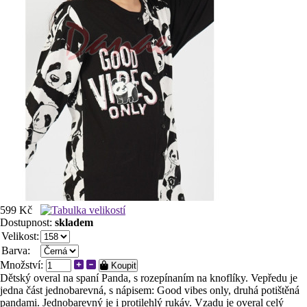
599 Kč
Dostupnost:
skladem
Velikost:
Barva:
Množství:
Koupit
Dětský overal na spaní Panda, s rozepínaním na knoflíky. Vepředu je
jedna část jednobarevná, s nápisem: Good vibes only, druhá potištěná
pandami. Jednobarevný je i protilehlý rukáv. Vzadu je overal celý