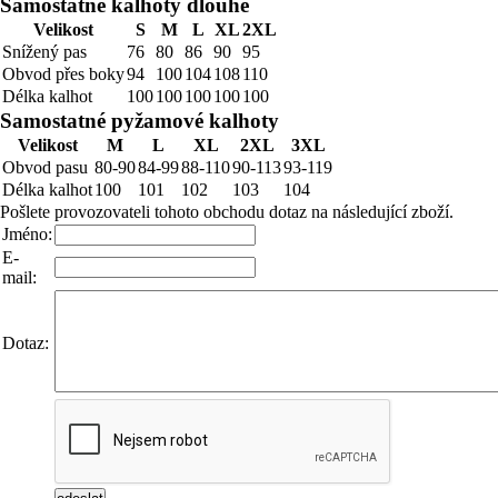
Samostatné kalhoty dlouhé
Velikost
S
M
L
XL
2XL
Snížený pas
76
80
86
90
95
Obvod přes boky
94
100
104
108
110
Délka kalhot
100
100
100
100
100
Samostatné pyžamové kalhoty
Velikost
M
L
XL
2XL
3XL
Obvod pasu
80-90
84-99
88-110
90-113
93-119
Délka kalhot
100
101
102
103
104
Pošlete provozovateli tohoto obchodu dotaz na následující zboží.
Jméno:
E-
mail:
Dotaz: