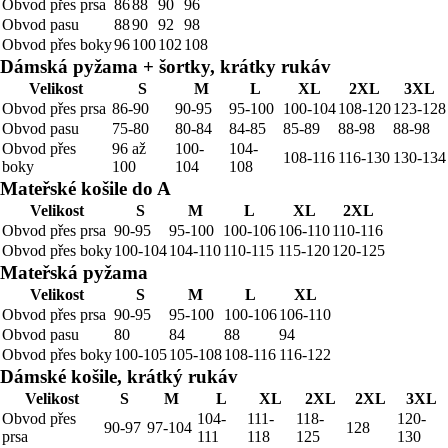
Obvod přes prsa
86
88
90
96
Obvod pasu
88
90
92
98
Obvod přes boky
96
100
102
108
Dámská pyžama + šortky, krátky rukáv
Velikost
S
M
L
XL
2XL
3XL
Obvod přes prsa
86-90
90-95
95-100
100-104
108-120
123-128
Obvod pasu
75-80
80-84
84-85
85-89
88-98
88-98
Obvod přes
96 až
100-
104-
108-116
116-130
130-134
boky
100
104
108
Mateřské košile do A
Velikost
S
M
L
XL
2XL
Obvod přes prsa
90-95
95-100
100-106
106-110
110-116
Obvod přes boky
100-104
104-110
110-115
115-120
120-125
Mateřská pyžama
Velikost
S
M
L
XL
Obvod přes prsa
90-95
95-100
100-106
106-110
Obvod pasu
80
84
88
94
Obvod přes boky
100-105
105-108
108-116
116-122
Dámské košile, krátký rukáv
Velikost
S
M
L
XL
2XL
2XL
3XL
Obvod přes
104-
111-
118-
120-
90-97
97-104
128
prsa
111
118
125
130