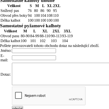
Samostatné kalhoty dlouhé
Velikost
S
M
L
XL
2XL
Snížený pas
76
80
86
90
95
Obvod přes boky
94
100
104
108
110
Délka kalhot
100
100
100
100
100
Samostatné pyžamové kalhoty
Velikost
M
L
XL
2XL
3XL
Obvod pasu
80-90
84-99
88-110
90-113
93-119
Délka kalhot
100
101
102
103
104
Pošlete provozovateli tohoto obchodu dotaz na následující zboží.
Jméno:
E-
mail:
Dotaz: