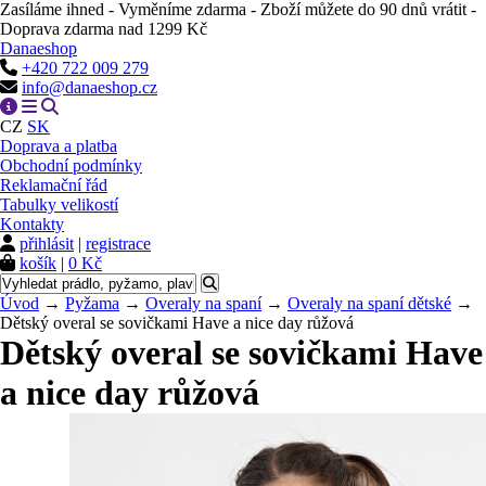
Zasíláme ihned - Vyměníme zdarma - Zboží můžete do 90 dnů vrátit -
Doprava zdarma nad 1299 Kč
Danaeshop
+420 722 009 279
info@danaeshop.cz
CZ
SK
Doprava a platba
Obchodní podmínky
Reklamační řád
Tabulky velikostí
Kontakty
přihlásit
|
registrace
košík
|
0 Kč
Úvod
→
Pyžama
→
Overaly na spaní
→
Overaly na spaní dětské
→
Dětský overal se sovičkami Have a nice day růžová
Dětský overal se sovičkami Have
a nice day růžová