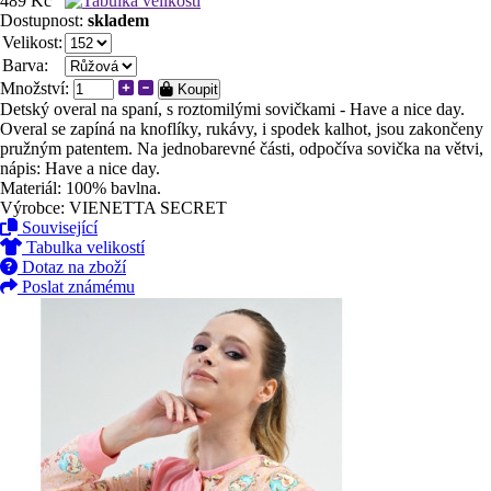
489 Kč
Dostupnost:
skladem
Velikost:
Barva:
Množství:
Koupit
Detský overal na spaní, s roztomilými sovičkami - Have a nice day.
Overal se zapíná na knoflíky, rukávy, i spodek kalhot, jsou zakončeny
pružným patentem. Na jednobarevné části, odpočíva sovička na větvi,
nápis: Have a nice day.
Materiál: 100% bavlna.
Výrobce: VIENETTA SECRET
Související
Tabulka velikostí
Dotaz na zboží
Poslat známému