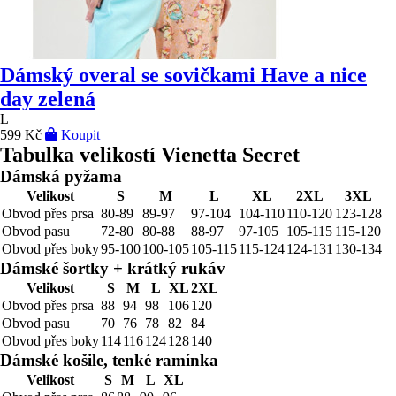
Dámský overal se sovičkami Have a nice
day zelená
L
599 Kč
Koupit
Tabulka velikostí Vienetta Secret
Dámská pyžama
Velikost
S
M
L
XL
2XL
3XL
Obvod přes prsa
80-89
89-97
97-104
104-110
110-120
123-128
Obvod pasu
72-80
80-88
88-97
97-105
105-115
115-120
Obvod přes boky
95-100
100-105
105-115
115-124
124-131
130-134
Dámské šortky + krátký rukáv
Velikost
S
M
L
XL
2XL
Obvod přes prsa
88
94
98
106
120
Obvod pasu
70
76
78
82
84
Obvod přes boky
114
116
124
128
140
Dámské košile, tenké ramínka
Velikost
S
M
L
XL