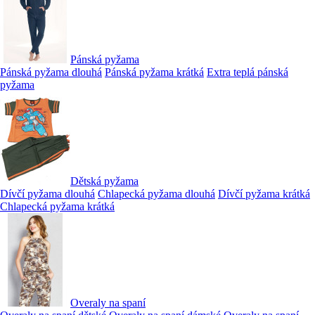
Pánská pyžama
Pánská pyžama dlouhá
Pánská pyžama krátká
Extra teplá pánská
pyžama
Dětská pyžama
Dívčí pyžama dlouhá
Chlapecká pyžama dlouhá
Dívčí pyžama krátká
Chlapecká pyžama krátká
Overaly na spaní