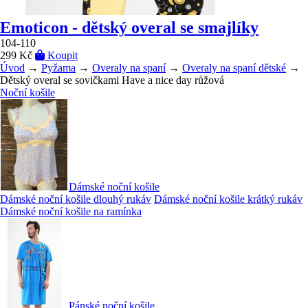
Emoticon - dětský overal se smajlíky
104-110
299 Kč
Koupit
Úvod
→
Pyžama
→
Overaly na spaní
→
Overaly na spaní dětské
→
Dětský overal se sovičkami Have a nice day růžová
Noční košile
Dámské noční košile
Dámské noční košile dlouhý rukáv
Dámské noční košile krátký rukáv
Dámské noční košile na ramínka
Pánské noční košile