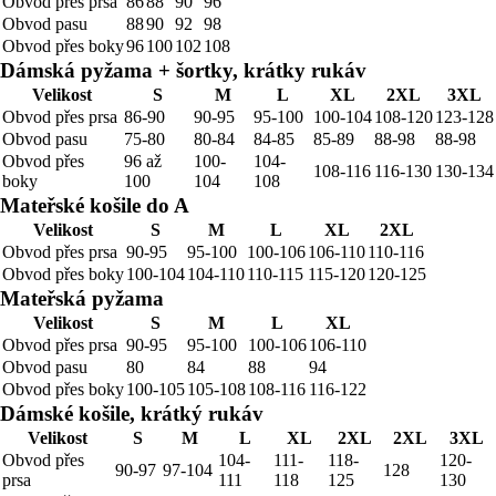
Obvod přes prsa
86
88
90
96
Obvod pasu
88
90
92
98
Obvod přes boky
96
100
102
108
Dámská pyžama + šortky, krátky rukáv
Velikost
S
M
L
XL
2XL
3XL
Obvod přes prsa
86-90
90-95
95-100
100-104
108-120
123-128
Obvod pasu
75-80
80-84
84-85
85-89
88-98
88-98
Obvod přes
96 až
100-
104-
108-116
116-130
130-134
boky
100
104
108
Mateřské košile do A
Velikost
S
M
L
XL
2XL
Obvod přes prsa
90-95
95-100
100-106
106-110
110-116
Obvod přes boky
100-104
104-110
110-115
115-120
120-125
Mateřská pyžama
Velikost
S
M
L
XL
Obvod přes prsa
90-95
95-100
100-106
106-110
Obvod pasu
80
84
88
94
Obvod přes boky
100-105
105-108
108-116
116-122
Dámské košile, krátký rukáv
Velikost
S
M
L
XL
2XL
2XL
3XL
Obvod přes
104-
111-
118-
120-
90-97
97-104
128
prsa
111
118
125
130