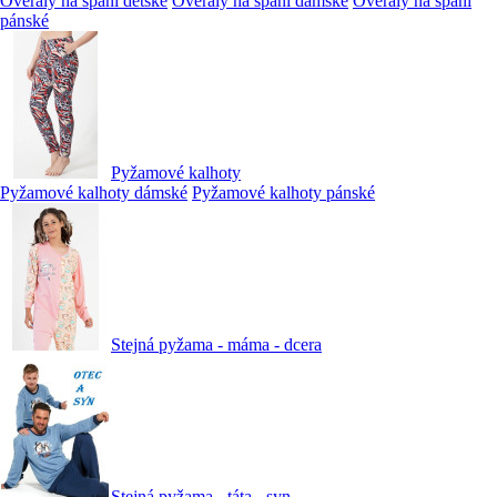
Overaly na spaní dětské
Overaly na spaní dámské
Overaly na spaní
pánské
Pyžamové kalhoty
Pyžamové kalhoty dámské
Pyžamové kalhoty pánské
Stejná pyžama - máma - dcera
Stejná pyžama - táta - syn