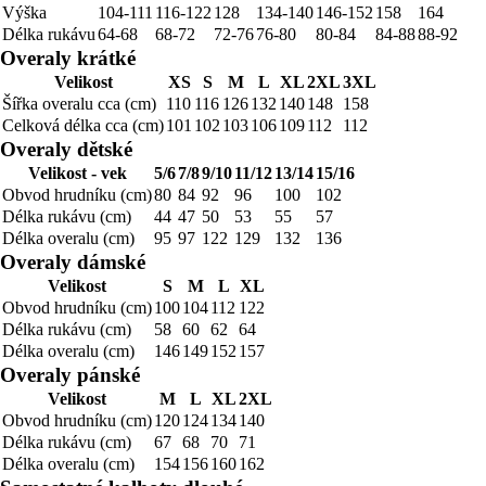
Výška
104-111
116-122
128
134-140
146-152
158
164
Délka rukávu
64-68
68-72
72-76
76-80
80-84
84-88
88-92
Overaly krátké
Velikost
XS
S
M
L
XL
2XL
3XL
Šířka overalu cca (cm)
110
116
126
132
140
148
158
Celková délka cca (cm)
101
102
103
106
109
112
112
Overaly dětské
Velikost - vek
5/6
7/8
9/10
11/12
13/14
15/16
Obvod hrudníku (cm)
80
84
92
96
100
102
Délka rukávu (cm)
44
47
50
53
55
57
Délka overalu (cm)
95
97
122
129
132
136
Overaly dámské
Velikost
S
M
L
XL
Obvod hrudníku (cm)
100
104
112
122
Délka rukávu (cm)
58
60
62
64
Délka overalu (cm)
146
149
152
157
Overaly pánské
Velikost
M
L
XL
2XL
Obvod hrudníku (cm)
120
124
134
140
Délka rukávu (cm)
67
68
70
71
Délka overalu (cm)
154
156
160
162