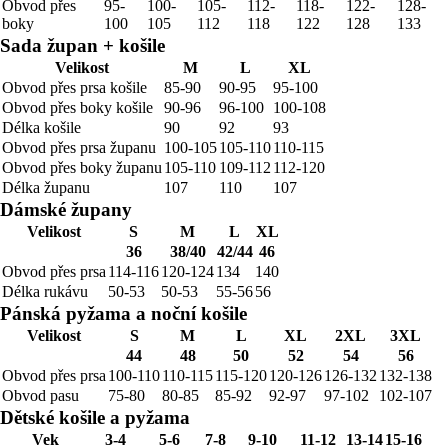
Obvod přes
95-
100-
105-
112-
118-
122-
128-
boky
100
105
112
118
122
128
133
Sada župan + košile
Velikost
M
L
XL
Obvod přes prsa košile
85-90
90-95
95-100
Obvod přes boky košile
90-96
96-100
100-108
Délka košile
90
92
93
Obvod přes prsa županu
100-105
105-110
110-115
Obvod přes boky županu
105-110
109-112
112-120
Délka županu
107
110
107
Dámské župany
Velikost
S
M
L
XL
36
38/40
42/44
46
Obvod přes prsa
114-116
120-124
134
140
Délka rukávu
50-53
50-53
55-56
56
Pánská pyžama a noční košile
Velikost
S
M
L
XL
2XL
3XL
44
48
50
52
54
56
Obvod přes prsa
100-110
110-115
115-120
120-126
126-132
132-138
Obvod pasu
75-80
80-85
85-92
92-97
97-102
102-107
Dětské košile a pyžama
Vek
3-4
5-6
7-8
9-10
11-12
13-14
15-16