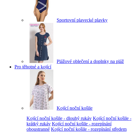
Sportovní plavecké plavky
Plážové oblečení a doplnky na pláž
Pro těhotné a kojící
Kojící noční košile
Kojící noční košile - dlouhý rukáv
Kojící noční košile -
krátký rukáv
Kojící noční košile - rozepínání
oboustranné
Kojící noční košile - rozepínání středem