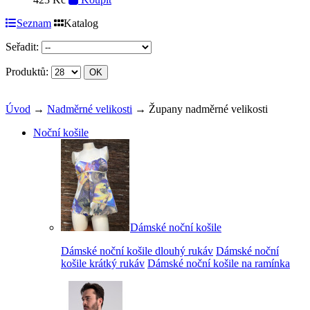
Seznam
Katalog
Seřadit:
Produktů:
Úvod
→
Nadměrné velikosti
→ Župany nadměrné velikosti
Noční košile
Dámské noční košile
Dámské noční košile dlouhý rukáv
Dámské noční
košile krátký rukáv
Dámské noční košile na ramínka