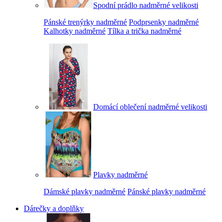
Spodní prádlo nadměrné velikosti
Pánské trenýrky nadměrné
Podprsenky nadměrné
Kalhotky nadměrné
Tílka a trička nadměrné
Domácí oblečení nadměrné velikosti
Plavky nadměrné
Dámské plavky nadměrné
Pánské plavky nadměrné
Dárečky a doplňky