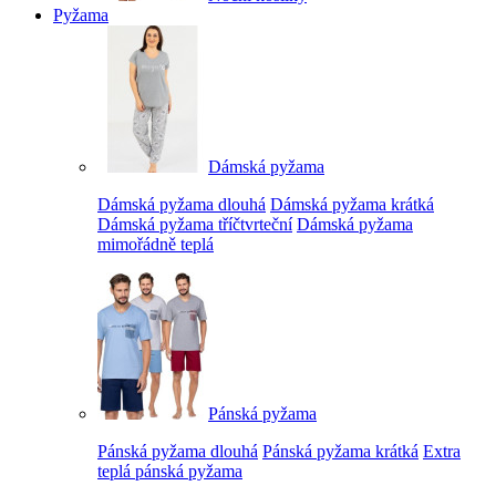
Pyžama
Dámská pyžama
Dámská pyžama dlouhá
Dámská pyžama krátká
Dámská pyžama tříčtvrteční
Dámská pyžama
mimořádně teplá
Pánská pyžama
Pánská pyžama dlouhá
Pánská pyžama krátká
Extra
teplá pánská pyžama