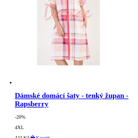
Dámské domácí šaty - tenký župan -
Rapsberry
-20%
4XL
423 Kč
Koupit