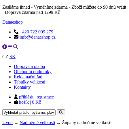
Zasíláme ihned - Vyměníme zdarma - Zboží můžete do 90 dnů vrátit
- Doprava zdarma nad 1299 Kč
Danaeshop
+420 722 009 279
info@danaeshop.cz
CZ
SK
Doprava a platba
Obchodní podmínky
Reklamační řád
Tabulky velikostí
Kontakty
přihlásit
|
registrace
košík
|
0 Kč
Úvod
→
Nadměrné velikosti
→ Župany nadměrné velikosti