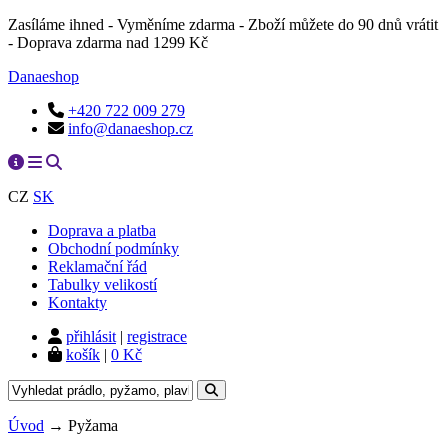
Zasíláme ihned - Vyměníme zdarma - Zboží můžete do 90 dnů vrátit
- Doprava zdarma nad 1299 Kč
Danaeshop
+420 722 009 279
info@danaeshop.cz
CZ
SK
Doprava a platba
Obchodní podmínky
Reklamační řád
Tabulky velikostí
Kontakty
přihlásit
|
registrace
košík
|
0 Kč
Úvod
→
Pyžama