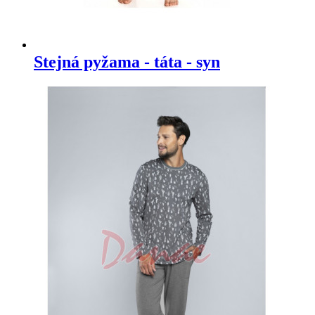
Stejná pyžama - táta - syn