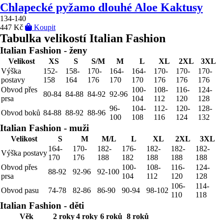
Chlapecké pyžamo dlouhé Aloe Kaktusy
134-140
447 Kč
Koupit
Tabulka velikostí Italian Fashion
Italian Fashion - ženy
Velikost
XS
S
S/M
M
L
XL
2XL
3XL
Výška
152-
158-
170-
164-
164-
170-
170-
170-
postavy
158
164
176
170
170
176
176
176
Obvod přes
100-
108-
116-
124-
80-84
84-88
84-92
92-96
prsa
104
112
120
128
96-
104-
112-
120-
128-
Obvod boků
84-88
88-92
88-96
100
108
116
124
132
Italian Fashion - muži
Velikost
S
M
M/L
L
XL
2XL
3XL
164-
170-
182-
176-
182-
182-
182-
Výška postavy
170
176
188
182
188
188
188
Obvod přes
100-
108-
116-
124-
88-92
92-96
92-100
prsa
104
112
120
128
106-
114-
Obvod pasu
74-78
82-86
86-90
90-94
98-102
110
118
Italian Fashion - děti
Věk
2 roky
4 roky
6 roků
8 roků