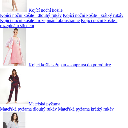
Kojící noční košile
Kojící noční košile - dlouhý rukáv
Kojící noční košile - krátký rukáv
Kojící noční košile - rozepínání oboustranné
Kojící noční košile -
rozepínání středem
Kojící košile - župan - souprava do porodnice
Mateřská pyžama
Mateřská pyžama dlouhý rukáv
Mateřská pyžama krátký rukáv