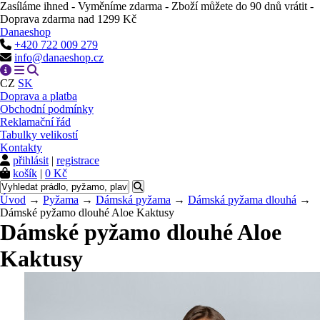
Zasíláme ihned - Vyměníme zdarma - Zboží můžete do 90 dnů vrátit -
Doprava zdarma nad 1299 Kč
Danaeshop
+420 722 009 279
info@danaeshop.cz
CZ
SK
Doprava a platba
Obchodní podmínky
Reklamační řád
Tabulky velikostí
Kontakty
přihlásit
|
registrace
košík
|
0 Kč
Úvod
→
Pyžama
→
Dámská pyžama
→
Dámská pyžama dlouhá
→
Dámské pyžamo dlouhé Aloe Kaktusy
Dámské pyžamo dlouhé Aloe
Kaktusy