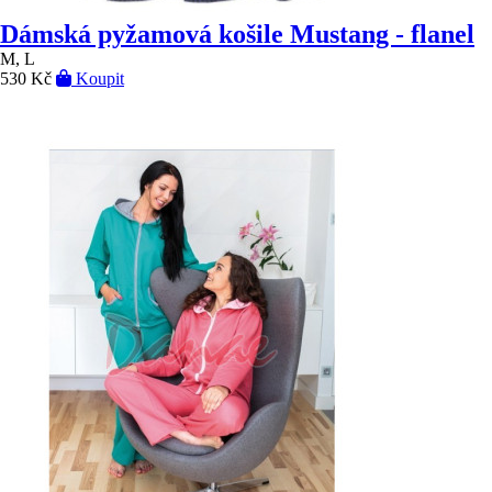
Dámská pyžamová košile Mustang - flanel
M, L
530 Kč
Koupit