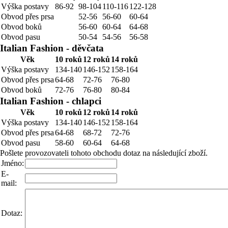
Výška postavy
86-92
98-104
110-116
122-128
Obvod přes prsa
52-56
56-60
60-64
Obvod boků
56-60
60-64
64-68
Obvod pasu
50-54
54-56
56-58
Italian Fashion - děvčata
Věk
10 roků
12 roků
14 roků
Výška postavy
134-140
146-152
158-164
Obvod přes prsa
64-68
72-76
76-80
Obvod boků
72-76
76-80
80-84
Italian Fashion - chlapci
Věk
10 roků
12 roků
14 roků
Výška postavy
134-140
146-152
158-164
Obvod přes prsa
64-68
68-72
72-76
Obvod pasu
58-60
60-64
64-68
Pošlete provozovateli tohoto obchodu dotaz na následující zboží.
Jméno:
E-
mail:
Dotaz: