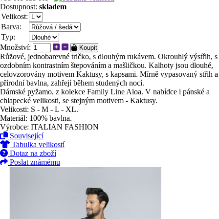
Dostupnost:
skladem
Velikost:
Barva:
Typ:
Množství:
Koupit
Růžové, jednobarevné tričko, s dlouhým rukávem. Okrouhlý výstřih, s
ozdobním kontrastním štepováním a mašličkou. Kalhoty jsou dlouhé,
celovzorovány motivem Kaktusy, s kapsami. Mírně vypasovaný střih a
přírodní bavlna, zahřejí během studených nocí.
Dámské pyžamo, z kolekce Family Line Aloa. V nabídce i pánské a
chlapecké velikosti, se stejným motivem - Kaktusy.
Velikosti: S - M - L - XL.
Materiál: 100% bavlna.
Výrobce: ITALIAN FASHION
Související
Tabulka velikostí
Dotaz na zboží
Poslat známému