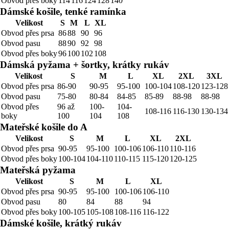
Obvod přes boky
114
116
124
128
140
Dámské košile, tenké ramínka
Velikost
S
M
L
XL
Obvod přes prsa
86
88
90
96
Obvod pasu
88
90
92
98
Obvod přes boky
96
100
102
108
Dámská pyžama + šortky, krátky rukáv
Velikost
S
M
L
XL
2XL
3XL
Obvod přes prsa
86-90
90-95
95-100
100-104
108-120
123-128
Obvod pasu
75-80
80-84
84-85
85-89
88-98
88-98
Obvod přes
96 až
100-
104-
108-116
116-130
130-134
boky
100
104
108
Mateřské košile do A
Velikost
S
M
L
XL
2XL
Obvod přes prsa
90-95
95-100
100-106
106-110
110-116
Obvod přes boky
100-104
104-110
110-115
115-120
120-125
Mateřská pyžama
Velikost
S
M
L
XL
Obvod přes prsa
90-95
95-100
100-106
106-110
Obvod pasu
80
84
88
94
Obvod přes boky
100-105
105-108
108-116
116-122
Dámské košile, krátký rukáv