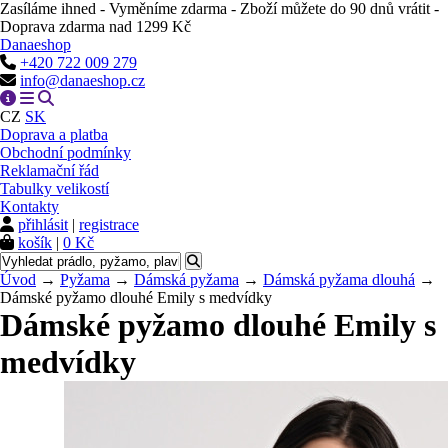
Zasíláme ihned - Vyměníme zdarma - Zboží můžete do 90 dnů vrátit -
Doprava zdarma nad 1299 Kč
Danaeshop
+420 722 009 279
info@danaeshop.cz
CZ
SK
Doprava a platba
Obchodní podmínky
Reklamační řád
Tabulky velikostí
Kontakty
přihlásit
|
registrace
košík
|
0 Kč
Úvod
→
Pyžama
→
Dámská pyžama
→
Dámská pyžama dlouhá
→
Dámské pyžamo dlouhé Emily s medvídky
Dámské pyžamo dlouhé Emily s
medvídky