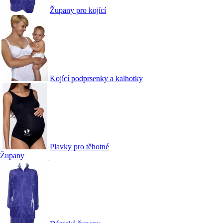
Župany pro kojící
Kojící podprsenky a kalhotky
Plavky pro těhotné
Župany