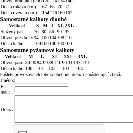
Obvod hrudníku (cm)
120
124
134
140
Délka rukávu (cm)
67
68
70
71
Délka overalu (cm)
154
156
160
162
Samostatné kalhoty dlouhé
Velikost
S
M
L
XL
2XL
Snížený pas
76
80
86
90
95
Obvod přes boky
94
100
104
108
110
Délka kalhot
100
100
100
100
100
Samostatné pyžamové kalhoty
Velikost
M
L
XL
2XL
3XL
Obvod pasu
80-90
84-99
88-110
90-113
93-119
Délka kalhot
100
101
102
103
104
Pošlete provozovateli tohoto obchodu dotaz na následující zboží.
Jméno:
E-
mail:
Dotaz: