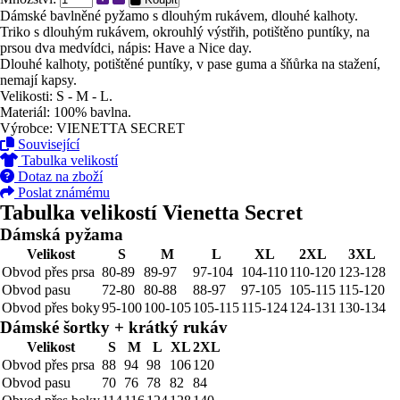
Dámské bavlněné pyžamo s dlouhým rukávem, dlouhé kalhoty.
Triko s dlouhým rukávem, okrouhlý výstřih, potištěno puntíky, na
prsou dva medvídci, nápis: Have a Nice day.
Dlouhé kalhoty, potištěné puntíky, v pase guma a šňůrka na stažení,
nemají kapsy.
Velikosti: S - M - L.
Materiál: 100% bavlna.
Výrobce: VIENETTA SECRET
Související
Tabulka velikostí
Dotaz na zboží
Poslat známému
Tabulka velikostí Vienetta Secret
Dámská pyžama
Velikost
S
M
L
XL
2XL
3XL
Obvod přes prsa
80-89
89-97
97-104
104-110
110-120
123-128
Obvod pasu
72-80
80-88
88-97
97-105
105-115
115-120
Obvod přes boky
95-100
100-105
105-115
115-124
124-131
130-134
Dámské šortky + krátký rukáv
Velikost
S
M
L
XL
2XL
Obvod přes prsa
88
94
98
106
120
Obvod pasu
70
76
78
82
84