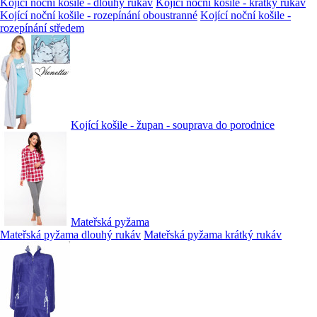
Kojící noční košile - dlouhý rukáv
Kojící noční košile - krátký rukáv
Kojící noční košile - rozepínání oboustranné
Kojící noční košile -
rozepínání středem
Kojící košile - župan - souprava do porodnice
Mateřská pyžama
Mateřská pyžama dlouhý rukáv
Mateřská pyžama krátký rukáv