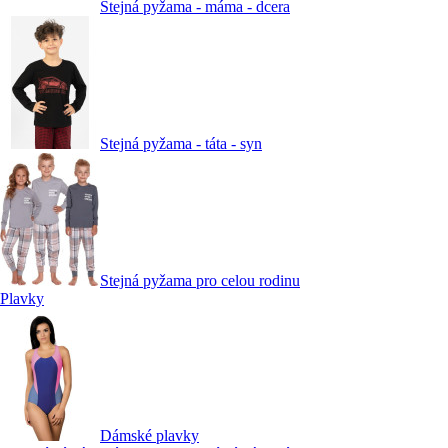
Stejná pyžama - máma - dcera
Stejná pyžama - táta - syn
Stejná pyžama pro celou rodinu
Plavky
Dámské plavky