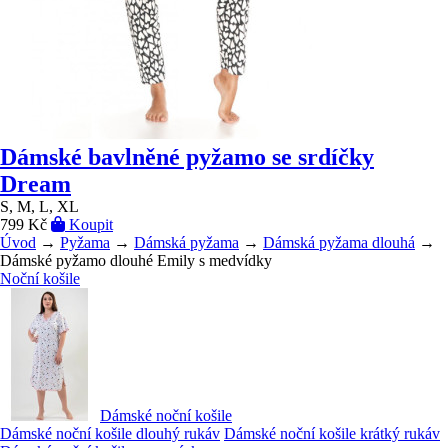
Dámské bavlněné pyžamo se srdíčky
Dream
S, M, L, XL
799 Kč
Koupit
Úvod
→
Pyžama
→
Dámská pyžama
→
Dámská pyžama dlouhá
→
Dámské pyžamo dlouhé Emily s medvídky
Noční košile
Dámské noční košile
Dámské noční košile dlouhý rukáv
Dámské noční košile krátký rukáv