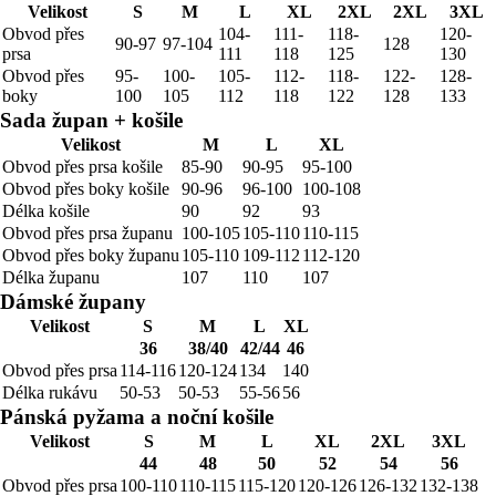
Velikost
S
M
L
XL
2XL
2XL
3XL
Obvod přes
104-
111-
118-
120-
90-97
97-104
128
prsa
111
118
125
130
Obvod přes
95-
100-
105-
112-
118-
122-
128-
boky
100
105
112
118
122
128
133
Sada župan + košile
Velikost
M
L
XL
Obvod přes prsa košile
85-90
90-95
95-100
Obvod přes boky košile
90-96
96-100
100-108
Délka košile
90
92
93
Obvod přes prsa županu
100-105
105-110
110-115
Obvod přes boky županu
105-110
109-112
112-120
Délka županu
107
110
107
Dámské župany
Velikost
S
M
L
XL
36
38/40
42/44
46
Obvod přes prsa
114-116
120-124
134
140
Délka rukávu
50-53
50-53
55-56
56
Pánská pyžama a noční košile
Velikost
S
M
L
XL
2XL
3XL
44
48
50
52
54
56
Obvod přes prsa
100-110
110-115
115-120
120-126
126-132
132-138