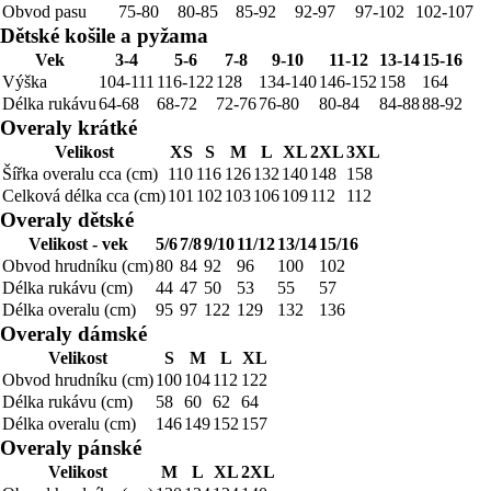
Obvod pasu
75-80
80-85
85-92
92-97
97-102
102-107
Dětské košile a pyžama
Vek
3-4
5-6
7-8
9-10
11-12
13-14
15-16
Výška
104-111
116-122
128
134-140
146-152
158
164
Délka rukávu
64-68
68-72
72-76
76-80
80-84
84-88
88-92
Overaly krátké
Velikost
XS
S
M
L
XL
2XL
3XL
Šířka overalu cca (cm)
110
116
126
132
140
148
158
Celková délka cca (cm)
101
102
103
106
109
112
112
Overaly dětské
Velikost - vek
5/6
7/8
9/10
11/12
13/14
15/16
Obvod hrudníku (cm)
80
84
92
96
100
102
Délka rukávu (cm)
44
47
50
53
55
57
Délka overalu (cm)
95
97
122
129
132
136
Overaly dámské
Velikost
S
M
L
XL
Obvod hrudníku (cm)
100
104
112
122
Délka rukávu (cm)
58
60
62
64
Délka overalu (cm)
146
149
152
157
Overaly pánské
Velikost
M
L
XL
2XL