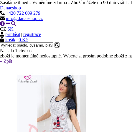
Zasíláme ihned - Vyměníme zdarma - Zboží můžete do 90 dnů vrátit 
Danaeshop
+420 722 009 279
info@danaeshop.cz
CZ
SK
přihlásit
|
registrace
košík
|
0 Kč
Nastala 1 chyba :
zboží je momentálně nedostupné. Vyberte si prosím podobné zboží z na
« Zpět