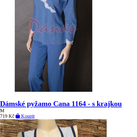
Dámské pyžamo Cana 1164 - s krajkou
M
719 Kč
Koupit