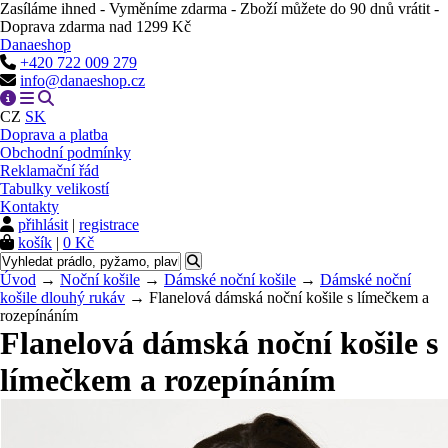
Zasíláme ihned - Vyměníme zdarma - Zboží můžete do 90 dnů vrátit -
Doprava zdarma nad 1299 Kč
Danaeshop
+420 722 009 279
info@danaeshop.cz
CZ
SK
Doprava a platba
Obchodní podmínky
Reklamační řád
Tabulky velikostí
Kontakty
přihlásit
|
registrace
košík
|
0 Kč
Úvod
→
Noční košile
→
Dámské noční košile
→
Dámské noční
košile dlouhý rukáv
→ Flanelová dámská noční košile s límečkem a
rozepínáním
Flanelová dámská noční košile s
límečkem a rozepínáním