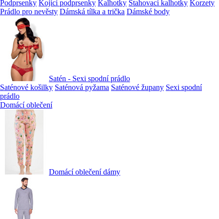
Podprsenky
Kojící podprsenky
Kalhotky
Stahovací kalhotky
Korzety
Prádlo pro nevěsty
Dámská tílka a trička
Dámské body
Satén - Sexi spodní prádlo
Saténové košilky
Saténová pyžama
Saténové župany
Sexi spodní
prádlo
Domácí oblečení
Domácí oblečení dámy