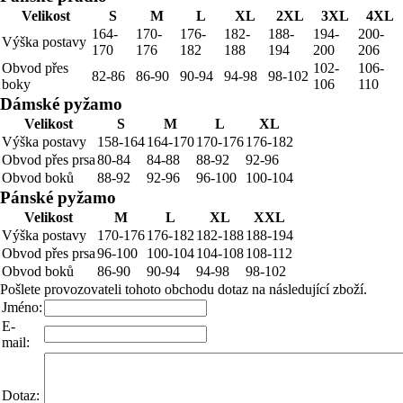
Velikost
S
M
L
XL
2XL
3XL
4XL
164-
170-
176-
182-
188-
194-
200-
Výška postavy
170
176
182
188
194
200
206
Obvod přes
102-
106-
82-86
86-90
90-94
94-98
98-102
boky
106
110
Dámské pyžamo
Velikost
S
M
L
XL
Výška postavy
158-164
164-170
170-176
176-182
Obvod přes prsa
80-84
84-88
88-92
92-96
Obvod boků
88-92
92-96
96-100
100-104
Pánské pyžamo
Velikost
M
L
XL
XXL
Výška postavy
170-176
176-182
182-188
188-194
Obvod přes prsa
96-100
100-104
104-108
108-112
Obvod boků
86-90
90-94
94-98
98-102
Pošlete provozovateli tohoto obchodu dotaz na následující zboží.
Jméno:
E-
mail:
Dotaz: