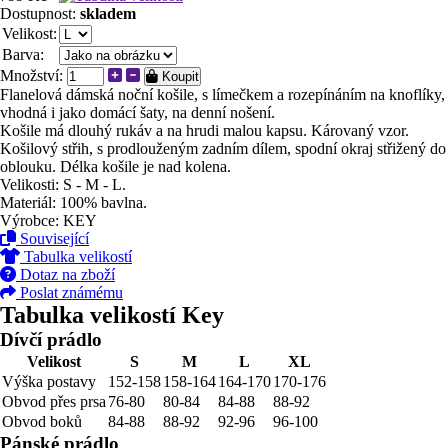
Dostupnost:
skladem
Velikost:
Barva:
Množství:
Koupit
Flanelová dámská noční košile, s límečkem a rozepínáním na knoflíky,
vhodná i jako domácí šaty, na denní nošení.
Košile má dlouhý rukáv a na hrudi malou kapsu. Károvaný vzor.
Košilový střih, s prodlouženým zadním dílem, spodní okraj střižený do
oblouku. Délka košile je nad kolena.
Velikosti: S - M - L.
Materiál: 100% bavlna.
Výrobce: KEY
Související
Tabulka velikostí
Dotaz na zboží
Poslat známému
Tabulka velikostí Key
Dívčí prádlo
Velikost
S
M
L
XL
Výška postavy
152-158
158-164
164-170
170-176
Obvod přes prsa
76-80
80-84
84-88
88-92
Obvod boků
84-88
88-92
92-96
96-100
Pánské prádlo