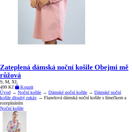
Zateplená dámská noční košile Obejmi mě
růžová
S, M, XL
499 Kč
Koupit
Úvod
→
Noční košile
→
Dámské noční košile
→
Dámské noční
košile dlouhý rukáv
→ Flanelová dámská noční košile s límečkem a
rozepínáním
Noční košile