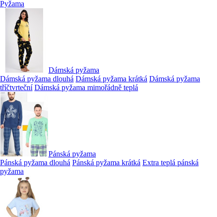
Pyžama
Dámská pyžama
Dámská pyžama dlouhá
Dámská pyžama krátká
Dámská pyžama
tříčtvrteční
Dámská pyžama mimořádně teplá
Pánská pyžama
Pánská pyžama dlouhá
Pánská pyžama krátká
Extra teplá pánská
pyžama