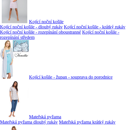
Kojící noční košile
Kojící noční košile - dlouhý rukáv
Kojící noční košile - krátký rukáv
Kojící noční košile - rozepínání oboustranné
Kojící noční košile -
rozepínání středem
Kojící košile - župan - souprava do porodnice
Mateřská pyžama
Mateřská pyžama dlouhý rukáv
Mateřská pyžama krátký rukáv