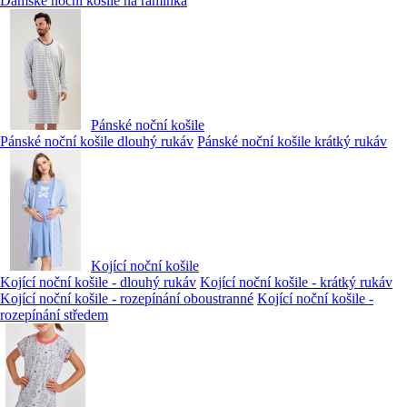
Dámské noční košile na ramínka
Pánské noční košile
Pánské noční košile dlouhý rukáv
Pánské noční košile krátký rukáv
Kojící noční košile
Kojící noční košile - dlouhý rukáv
Kojící noční košile - krátký rukáv
Kojící noční košile - rozepínání oboustranné
Kojící noční košile -
rozepínání středem