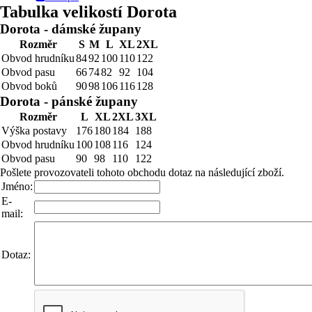
Tabulka velikostí Dorota
Dorota - dámské župany
Rozměr
S
M
L
XL
2XL
Obvod hrudníku
84
92
100
110
122
Obvod pasu
66
74
82
92
104
Obvod boků
90
98
106
116
128
Dorota - pánské župany
Rozměr
L
XL
2XL
3XL
Výška postavy
176
180
184
188
Obvod hrudníku
100
108
116
124
Obvod pasu
90
98
110
122
Pošlete provozovateli tohoto obchodu dotaz na následující zboží.
Jméno:
E-
mail:
Dotaz: