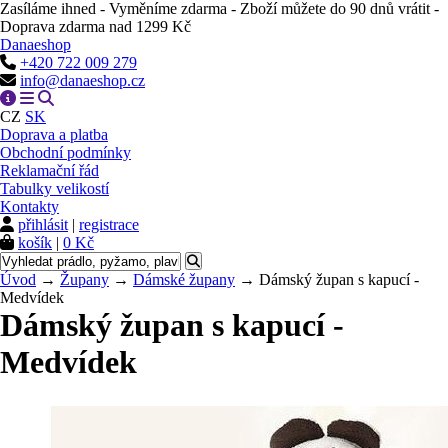
Zasíláme ihned - Vyměníme zdarma - Zboží můžete do 90 dnů vrátit -
Doprava zdarma nad 1299 Kč
Danaeshop
+420 722 009 279
info@danaeshop.cz
CZ
SK
Doprava a platba
Obchodní podmínky
Reklamační řád
Tabulky velikostí
Kontakty
přihlásit
|
registrace
košík
|
0 Kč
Úvod
→
Župany
→
Dámské župany
→ Dámský župan s kapucí -
Medvídek
Dámský župan s kapucí -
Medvídek