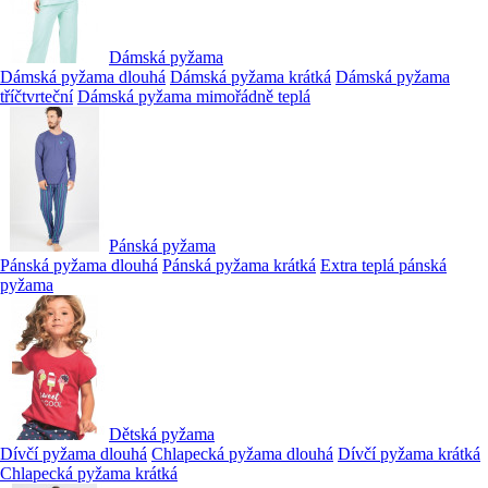
Dámská pyžama
Dámská pyžama dlouhá
Dámská pyžama krátká
Dámská pyžama
tříčtvrteční
Dámská pyžama mimořádně teplá
Pánská pyžama
Pánská pyžama dlouhá
Pánská pyžama krátká
Extra teplá pánská
pyžama
Dětská pyžama
Dívčí pyžama dlouhá
Chlapecká pyžama dlouhá
Dívčí pyžama krátká
Chlapecká pyžama krátká