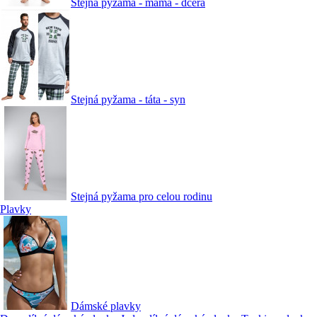
Stejná pyžama - máma - dcera
Stejná pyžama - táta - syn
Stejná pyžama pro celou rodinu
Plavky
Dámské plavky