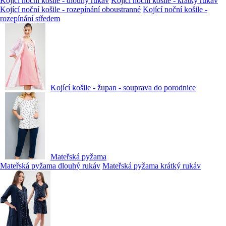
Kojící noční košile - dlouhý rukáv
Kojící noční košile - krátký rukáv
Kojící noční košile - rozepínání oboustranné
Kojící noční košile -
rozepínání středem
Kojící košile - župan - souprava do porodnice
Mateřská pyžama
Mateřská pyžama dlouhý rukáv
Mateřská pyžama krátký rukáv