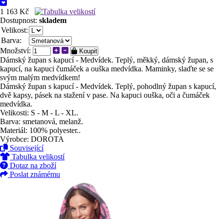
1 163 Kč
Dostupnost:
skladem
Velikost:
Barva:
Množství:
Koupit
Dámský župan s kapucí - Medvídek. Teplý, měkký, dámský župan, s
kapucí, na kapuci čumáček a ouška medvídka. Maminky, slaďte se se
svým malým medvídkem!
Dámský župan s kapucí - Medvídek. Teplý, pohodlný župan s kapucí,
dvě kapsy, pásek na stažení v pase. Na kapuci ouška, oči a čumáček
medvídka.
Velikosti: S - M - L - XL.
Barva: smetanová, melanž.
Materiál: 100% polyester..
Výrobce: DOROTA
Související
Tabulka velikostí
Dotaz na zboží
Poslat známému