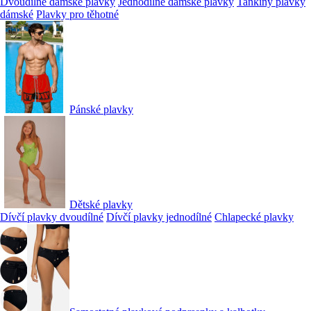
Dvoudílné dámské plavky
Jednodílné dámské plavky
Tankiny plavky
dámské
Plavky pro těhotné
Pánské plavky
Dětské plavky
Dívčí plavky dvoudílné
Dívčí plavky jednodílné
Chlapecké plavky