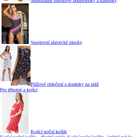
Samostatné plavkové podprsenky a kalhotky
Sportovní plavecké plavky
Plážové oblečení a doplnky na pláž
Pro těhotné a kojící
Kojící noční košile