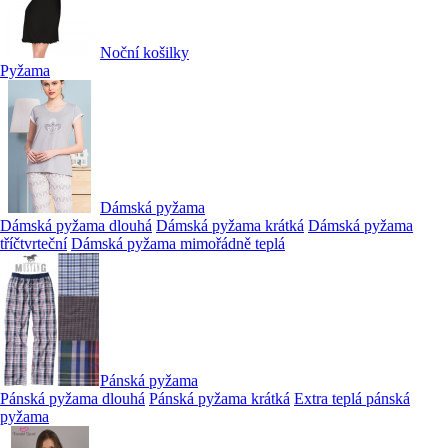
Noční košilky
Pyžama
Dámská pyžama
Dámská pyžama dlouhá
Dámská pyžama krátká
Dámská pyžama
tříčtvrteční
Dámská pyžama mimořádně teplá
Pánská pyžama
Pánská pyžama dlouhá
Pánská pyžama krátká
Extra teplá pánská
pyžama