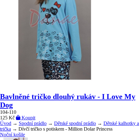
Bavlněné tričko dlouhý rukáv - I Love My
Dog
104-110
125 Kč
Koupit
Úvod
→
Spodní prádlo
→
Dětské spodní prádlo
→
Dětské kalhotky a
trička
→ Dívčí tričko s potiskem - Million Dolar Princess
Noční košile