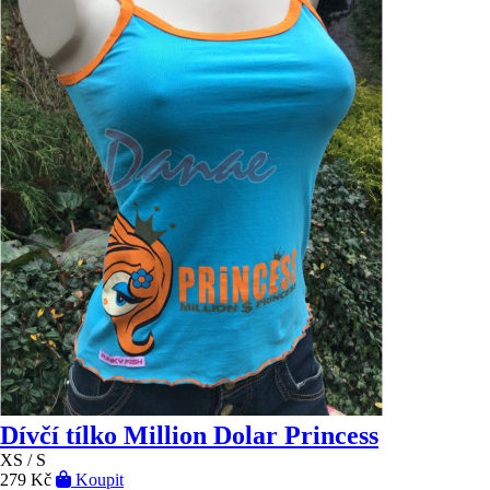
Dívčí tílko Million Dolar Princess
XS / S
279 Kč
Koupit