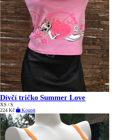
Dívčí tričko Summer Love
XS / S
224 Kč
Koupit