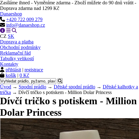
Zasíláme ihned - Vyměníme zdarma - Zboží můžete do 90 dnů vrátit -
Doprava zdarma nad 1299 Kč
Danaeshop
+420 722 009 279
info@danaeshop.cz
CZ
SK
Doprava a platba
Obchodní podmínky
Reklamační řád
Tabulky velikostí
Kontakty
přihlásit
|
registrace
košík
|
0 Kč
Úvod
→
Spodní prádlo
→
Dětské spodní prádlo
→
Dětské kalhotky a
trička
→ Dívčí tričko s potiskem - Million Dolar Princess
Dívčí tričko s potiskem - Million
Dolar Princess