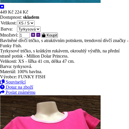
449 Kč
224 Kč
Dostupnost:
skladem
Velikost:
Barva:
Množství:
Koupit
Bavlněné dívčí tričko, s atraktivním potiskem, trendovní dívčí značky -
Funky Fish.
Tyrkysové tričko, s krátkým rukávem, okrouhlý výstřih, na přední
straně potisk - Million Dolar Princess.
Velikosti: XS - šířka 41 cm, délka 47 cm.
Barva: tyrkysová.
Materiál: 100% bavlna.
Výrobce: FUNKY FISH
Související
Dotaz na zboží
Poslat známému