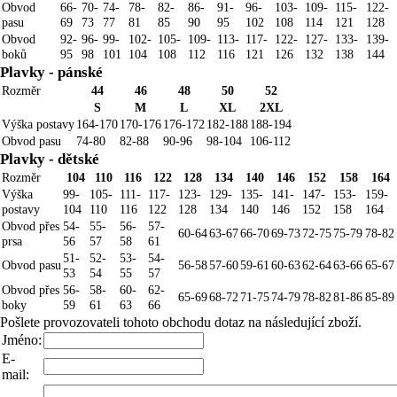
Obvod
66-
70-
74-
78-
82-
86-
91-
96-
103-
109-
115-
122-
pasu
69
73
77
81
85
90
95
102
108
114
121
128
Obvod
92-
96-
99-
102-
105-
109-
113-
117-
122-
127-
133-
139-
boků
95
98
101
104
108
112
116
121
126
132
138
144
Plavky - pánské
Rozměr
44
46
48
50
52
S
M
L
XL
2XL
Výška postavy
164-170
170-176
176-172
182-188
188-194
Obvod pasu
74-80
82-88
90-96
98-104
106-112
Plavky - dětské
Rozměr
104
110
116
122
128
134
140
146
152
158
164
Výška
99-
105-
111-
117-
123-
129-
135-
141-
147-
153-
159-
postavy
104
110
116
122
128
134
140
146
152
158
164
Obvod přes
54-
55-
56-
57-
60-64
63-67
66-70
69-73
72-75
75-79
78-82
prsa
56
57
58
61
51-
52-
53-
54-
Obvod pasu
56-58
57-60
59-61
60-63
62-64
63-66
65-67
53
54
55
57
Obvod přes
56-
58-
60-
62-
65-69
68-72
71-75
74-79
78-82
81-86
85-89
boky
59
61
63
66
Pošlete provozovateli tohoto obchodu dotaz na následující zboží.
Jméno:
E-
mail: