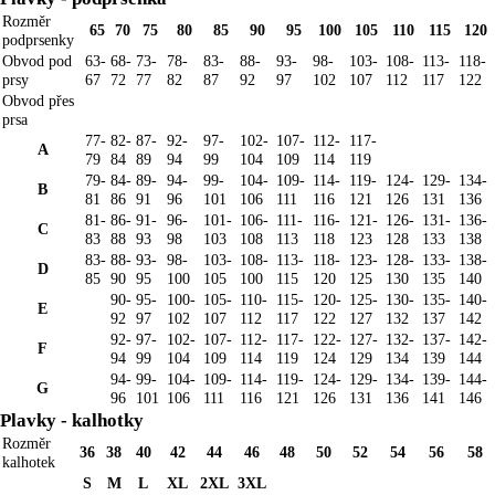
Rozměr
65
70
75
80
85
90
95
100
105
110
115
120
podprsenky
Obvod pod
63-
68-
73-
78-
83-
88-
93-
98-
103-
108-
113-
118-
prsy
67
72
77
82
87
92
97
102
107
112
117
122
Obvod přes
prsa
77-
82-
87-
92-
97-
102-
107-
112-
117-
A
79
84
89
94
99
104
109
114
119
79-
84-
89-
94-
99-
104-
109-
114-
119-
124-
129-
134-
B
81
86
91
96
101
106
111
116
121
126
131
136
81-
86-
91-
96-
101-
106-
111-
116-
121-
126-
131-
136-
C
83
88
93
98
103
108
113
118
123
128
133
138
83-
88-
93-
98-
103-
108-
113-
118-
123-
128-
133-
138-
D
85
90
95
100
105
100
115
120
125
130
135
140
90-
95-
100-
105-
110-
115-
120-
125-
130-
135-
140-
E
92
97
102
107
112
117
122
127
132
137
142
92-
97-
102-
107-
112-
117-
122-
127-
132-
137-
142-
F
94
99
104
109
114
119
124
129
134
139
144
94-
99-
104-
109-
114-
119-
124-
129-
134-
139-
144-
G
96
101
106
111
116
121
126
131
136
141
146
Plavky - kalhotky
Rozměr
36
38
40
42
44
46
48
50
52
54
56
58
kalhotek
S
M
L
XL
2XL
3XL