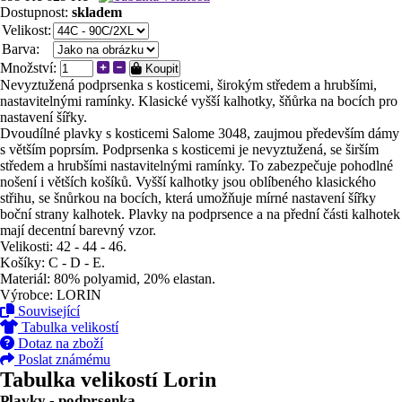
Dostupnost:
skladem
Velikost:
Barva:
Množství:
Koupit
Nevyztužená podprsenka s kosticemi, širokým středem a hrubšími,
nastavitelnými ramínky. Klasické vyšší kalhotky, šňůrka na bocích pro
nastavení šířky.
Dvoudílné plavky s kosticemi Salome 3048, zaujmou především dámy
s větším poprsím. Podprsenka s kosticemi je nevyztužená, se širším
středem a hrubšími nastavitelnými ramínky. To zabezpečuje pohodlné
nošení i větších košíků. Vyšší kalhotky jsou oblíbeného klasického
střihu, se šnůrkou na bocích, která umožňuje mírné nastavení šířky
boční strany kalhotek. Plavky na podprsence a na přední části kalhotek
mají decentní barevný vzor.
Velikosti: 42 - 44 - 46.
Košíky: C - D - E.
Materiál: 80% polyamid, 20% elastan.
Výrobce: LORIN
Související
Tabulka velikostí
Dotaz na zboží
Poslat známému
Tabulka velikostí Lorin
Plavky - podprsenka