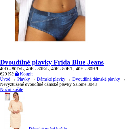
Dvoudílné plavky Frida Blue Jeans
40D - 80D/L, 40E - 80E/L, 40F - 80F/L, 40H - 80H/L
629 Kč
Koupit
Úvod
→
Plavky
→
Dámské plavky
→
Dvoudílné dámské plavky
→
Nevyztužené dvoudílné dámské plavky Salome 3048
Noční košile
Dámské noční košile