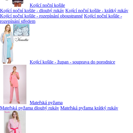
Kojící noční košile
Kojící noční košile - dlouhý rukáv
Kojící noční košile - krátký rukáv
Kojící noční košile - rozepínání oboustranné
Kojící noční košile -
rozepínání středem
Kojící košile - župan - souprava do porodnice
Mateřská pyžama
Mateřská pyžama dlouhý rukáv
Mateřská pyžama krátký rukáv