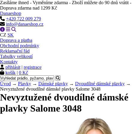
Zasíláme ihned - Vyměníme zdarma - Zboží můžete do 90 dnů vrátit -
Doprava zdarma nad 1299 Kč
Danaeshop
+420 722 009 279
info@danaeshop.cz
CZ
SK
Doprava a platba
Obchodní podmínky
Reklamační řád
Tabulky velikostí
Kontakty
přihlásit
|
registrace
košík
|
0 Kč
Úvod
→
Plavky
→
Dámské plavky
→
Dvoudílné dámské plavky
→
Nevyztužené dvoudílné dámské plavky Salome 3048
Nevyztužené dvoudílné dámské
plavky Salome 3048