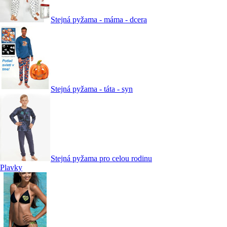
Stejná pyžama - máma - dcera
Stejná pyžama - táta - syn
Stejná pyžama pro celou rodinu
Plavky