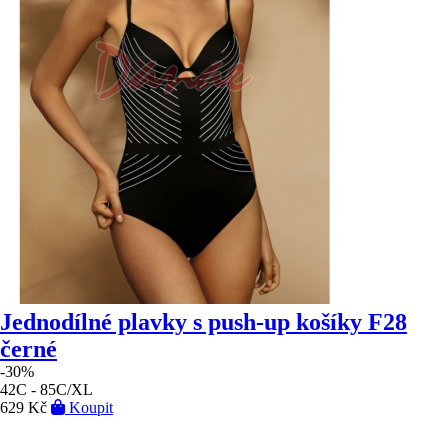
Jednodílné plavky s push-up košíky F28
černé
-30%
42C - 85C/XL
629 Kč
Koupit