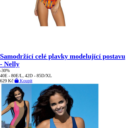
Samodržící celé plavky modelující postavu
- Nelly
-30%
40E - 80E/L, 42D - 85D/XL
629 Kč
Koupit