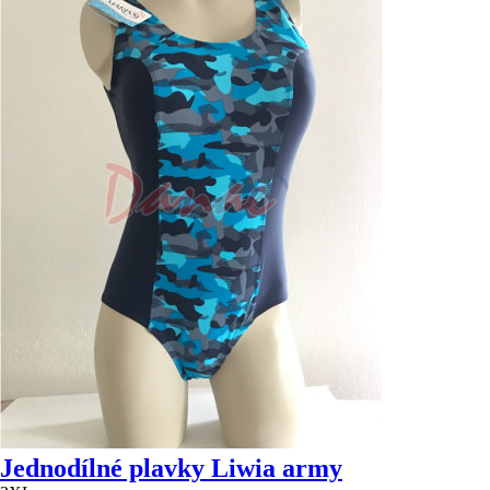
Jednodílné plavky Liwia army