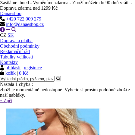
Zasíláme ihned - Vyměníme zdarma - Zboží můžete do 90 dnů vrátit -
Doprava zdarma nad 1299 Kč
Danaeshop
+420 722 009 279
info@danaeshop.cz
CZ
SK
Doprava a platba
Obchodní podmínky
Reklamační řád
Tabulky velikostí
Kontakty
přihlásit
|
registrace
košík
|
0 Kč
Nastala 1 chyba :
zboží je momentálně nedostupné. Vyberte si prosím podobné zboží z
naší nabídky.
« Zpět