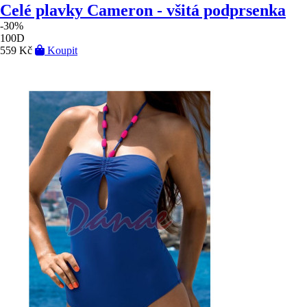
Celé plavky Cameron - všitá podprsenka
-30%
100D
559 Kč
Koupit