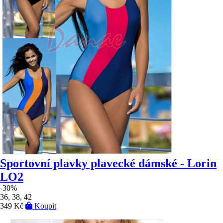
Sportovní plavky plavecké dámské - Lorin
LO2
-30%
36, 38, 42
349 Kč
Koupit