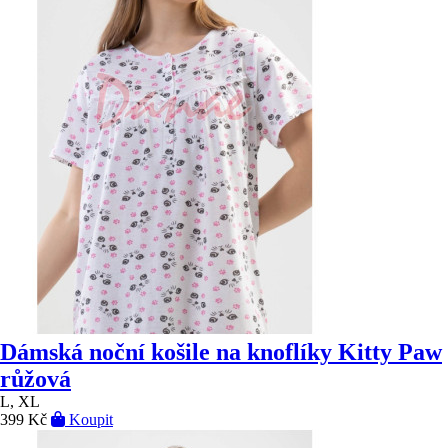
Dámská noční košile na knoflíky Kitty Paw
růžová
L, XL
399 Kč
Koupit