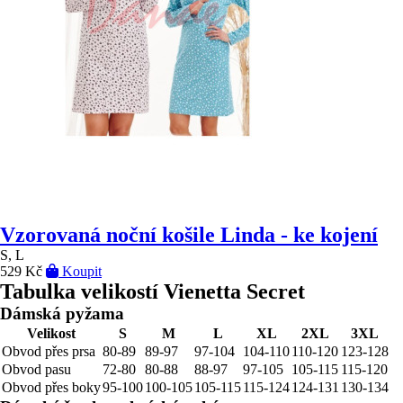
Vzorovaná noční košile Linda - ke kojení
S, L
529 Kč
Koupit
Tabulka velikostí Vienetta Secret
Dámská pyžama
Velikost
S
M
L
XL
2XL
3XL
Obvod přes prsa
80-89
89-97
97-104
104-110
110-120
123-128
Obvod pasu
72-80
80-88
88-97
97-105
105-115
115-120
Obvod přes boky
95-100
100-105
105-115
115-124
124-131
130-134