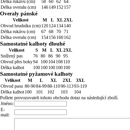
Délka rukávu (cm)
58
60
62
64
Délka overalu (cm)
146
149
152
157
Overaly pánské
Velikost
M
L
XL
2XL
Obvod hrudníku (cm)
120
124
134
140
Délka rukávu (cm)
67
68
70
71
Délka overalu (cm)
154
156
160
162
Samostatné kalhoty dlouhé
Velikost
S
M
L
XL
2XL
Snížený pas
76
80
86
90
95
Obvod přes boky
94
100
104
108
110
Délka kalhot
100
100
100
100
100
Samostatné pyžamové kalhoty
Velikost
M
L
XL
2XL
3XL
Obvod pasu
80-90
84-99
88-110
90-113
93-119
Délka kalhot
100
101
102
103
104
Pošlete provozovateli tohoto obchodu dotaz na následující zboží.
Jméno:
E-
mail: