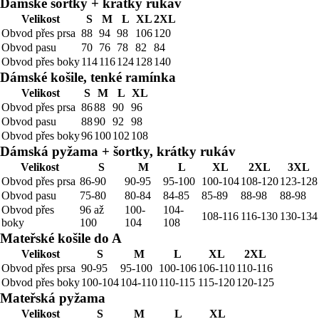
Dámské šortky + krátký rukáv
Velikost
S
M
L
XL
2XL
Obvod přes prsa
88
94
98
106
120
Obvod pasu
70
76
78
82
84
Obvod přes boky
114
116
124
128
140
Dámské košile, tenké ramínka
Velikost
S
M
L
XL
Obvod přes prsa
86
88
90
96
Obvod pasu
88
90
92
98
Obvod přes boky
96
100
102
108
Dámská pyžama + šortky, krátky rukáv
Velikost
S
M
L
XL
2XL
3XL
Obvod přes prsa
86-90
90-95
95-100
100-104
108-120
123-128
Obvod pasu
75-80
80-84
84-85
85-89
88-98
88-98
Obvod přes
96 až
100-
104-
108-116
116-130
130-134
boky
100
104
108
Mateřské košile do A
Velikost
S
M
L
XL
2XL
Obvod přes prsa
90-95
95-100
100-106
106-110
110-116
Obvod přes boky
100-104
104-110
110-115
115-120
120-125
Mateřská pyžama
Velikost
S
M
L
XL