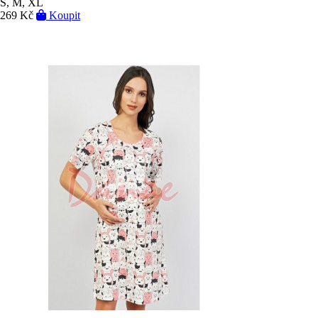
S, M, XL
269 Kč
Koupit