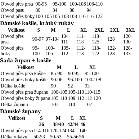
Obvod přes prsa
90-95
95-100
100-106
106-110
Obvod pasu
80
84
88
94
Obvod přes boky
100-105
105-108
108-116
116-122
Dámské košile, krátký rukáv
Velikost
S
M
L
XL
2XL
2XL
3XL
Obvod přes
104-
111-
118-
120-
90-97
97-104
128
prsa
111
118
125
130
Obvod přes
95-
100-
105-
112-
118-
122-
128-
boky
100
105
112
118
122
128
133
Sada župan + košile
Velikost
M
L
XL
Obvod přes prsa košile
85-90
90-95
95-100
Obvod přes boky košile
90-96
96-100
100-108
Délka košile
90
92
93
Obvod přes prsa županu
100-105
105-110
110-115
Obvod přes boky županu
105-110
109-112
112-120
Délka županu
107
110
107
Dámské župany
Velikost
S
M
L
XL
36
38/40
42/44
46
Obvod přes prsa
114-116
120-124
134
140
Délka rukávu
50-53
50-53
55-56
56