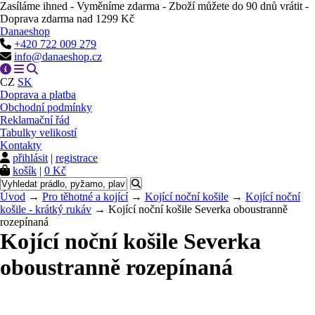
Zasíláme ihned - Vyměníme zdarma - Zboží můžete do 90 dnů vrátit -
Doprava zdarma nad 1299 Kč
Danaeshop
+420 722 009 279
info@danaeshop.cz
CZ
SK
Doprava a platba
Obchodní podmínky
Reklamační řád
Tabulky velikostí
Kontakty
přihlásit
|
registrace
košík
|
0 Kč
Úvod
→
Pro těhotné a kojící
→
Kojící noční košile
→
Kojící noční
košile - krátký rukáv
→ Kojící noční košile Severka oboustranně
rozepínaná
Kojící noční košile Severka
oboustranně rozepínaná