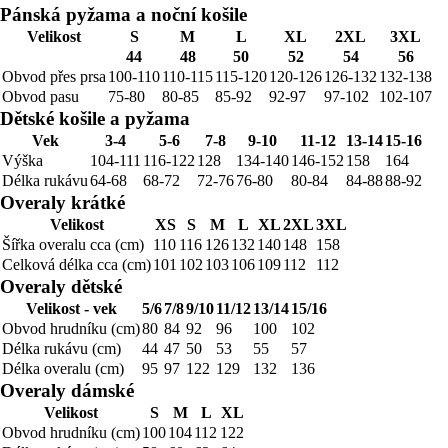
Pánská pyžama a noční košile
Velikost
S
M
L
XL
2XL
3XL
44
48
50
52
54
56
Obvod přes prsa
100-110
110-115
115-120
120-126
126-132
132-138
Obvod pasu
75-80
80-85
85-92
92-97
97-102
102-107
Dětské košile a pyžama
Vek
3-4
5-6
7-8
9-10
11-12
13-14
15-16
Výška
104-111
116-122
128
134-140
146-152
158
164
Délka rukávu
64-68
68-72
72-76
76-80
80-84
84-88
88-92
Overaly krátké
Velikost
XS
S
M
L
XL
2XL
3XL
Šířka overalu cca (cm)
110
116
126
132
140
148
158
Celková délka cca (cm)
101
102
103
106
109
112
112
Overaly dětské
Velikost - vek
5/6
7/8
9/10
11/12
13/14
15/16
Obvod hrudníku (cm)
80
84
92
96
100
102
Délka rukávu (cm)
44
47
50
53
55
57
Délka overalu (cm)
95
97
122
129
132
136
Overaly dámské
Velikost
S
M
L
XL
Obvod hrudníku (cm)
100
104
112
122