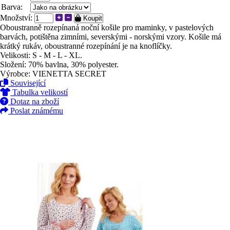
Barva:
Množství:
Koupit
Oboustranně rozepínaná noční košile pro maminky, v pastelových
barvách, potištěna zimními, severskými - norskými vzory. Košile má
krátký rukáv, oboustranné rozepínání je na knoflíčky.
Velikosti: S - M - L - XL.
Složení: 70% bavlna, 30% polyester.
Výrobce: VIENETTA SECRET
Související
Tabulka velikostí
Dotaz na zboží
Poslat známému