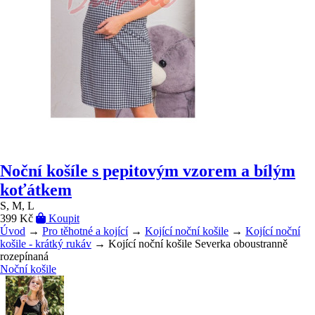
Noční košíle s pepitovým vzorem a bílým
koťátkem
S, M, L
399 Kč
Koupit
Úvod
→
Pro těhotné a kojící
→
Kojící noční košile
→
Kojící noční
košile - krátký rukáv
→ Kojící noční košile Severka oboustranně
rozepínaná
Noční košile