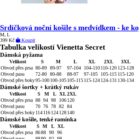
Srdíčková noční košile s medvídkem - ke ko
M, L
399 Kč
Koupit
Tabulka velikostí Vienetta Secret
Dámská pyžama
Velikost
S
M
L
XL
2XL
3XL
Obvod přes prsa
80-89
89-97
97-104
104-110
110-120
123-128
Obvod pasu
72-80
80-88
88-97
97-105
105-115
115-120
Obvod přes boky
95-100
100-105
105-115
115-124
124-131
130-134
Dámské šortky + krátký rukáv
Velikost
S
M
L
XL
2XL
Obvod přes prsa
88
94
98
106
120
Obvod pasu
70
76
78
82
84
Obvod přes boky
114
116
124
128
140
Dámské košile, tenké ramínka
Velikost
S
M
L
XL
Obvod přes prsa
86
88
90
96
Obvod pasu
88
90
92
98