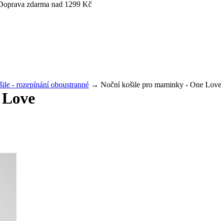
- Doprava zdarma nad 1299 Kč
šile - rozepínání oboustranné
→ Noční košile pro maminky - One Lov
 Love