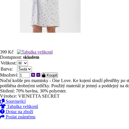
399 Kč
Dostupnost:
skladem
Velikost:
Barva:
Množství:
Koupit
Noční košile pro maminky - One Love. Ke kojení slouží přestřihy po str
potištěna drobnými srdíčky. Použitý materiál je jemný a poddejný na d
Složení: 70% bavlna, 30% polyester.
Výrobce: VIENETTA SECRET
Související
Tabulka velikostí
Dotaz na zboží
Poslat známému