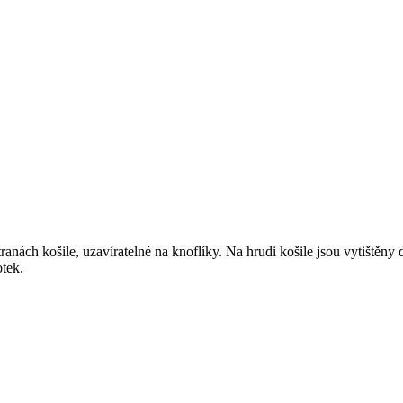
anách košile, uzavíratelné na knoflíky. Na hrudi košile jsou vytištěny
otek.