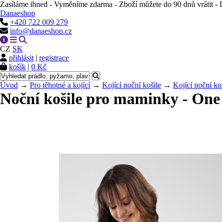
Zasíláme ihned - Vyměníme zdarma - Zboží můžete do 90 dnů vrátit 
Danaeshop
+420 722 009 279
info@danaeshop.cz
CZ
SK
přihlásit
|
registrace
košík
|
0 Kč
Úvod
→
Pro těhotné a kojící
→
Kojící noční košile
→
Kojící noční ko
Noční košile pro maminky - One