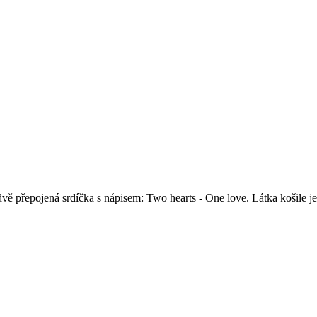
 dvě přepojená srdíčka s nápisem:
Two hearts - One love. Látka košile je