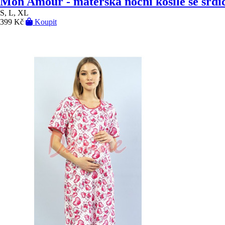
Mon Amour - mateřská noční košile se srdí
S, L, XL
399 Kč
Koupit