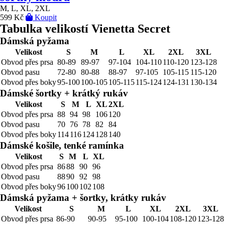
M, L, XL, 2XL
599 Kč
Koupit
Tabulka velikostí Vienetta Secret
Dámská pyžama
Velikost
S
M
L
XL
2XL
3XL
Obvod přes prsa
80-89
89-97
97-104
104-110
110-120
123-128
Obvod pasu
72-80
80-88
88-97
97-105
105-115
115-120
Obvod přes boky
95-100
100-105
105-115
115-124
124-131
130-134
Dámské šortky + krátký rukáv
Velikost
S
M
L
XL
2XL
Obvod přes prsa
88
94
98
106
120
Obvod pasu
70
76
78
82
84
Obvod přes boky
114
116
124
128
140
Dámské košile, tenké ramínka
Velikost
S
M
L
XL
Obvod přes prsa
86
88
90
96
Obvod pasu
88
90
92
98
Obvod přes boky
96
100
102
108
Dámská pyžama + šortky, krátky rukáv
Velikost
S
M
L
XL
2XL
3XL
Obvod přes prsa
86-90
90-95
95-100
100-104
108-120
123-128