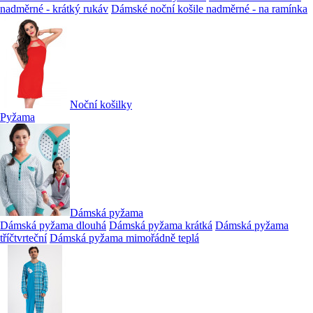
nadměrné - krátký rukáv
Dámské noční košile nadměrné - na ramínka
Noční košilky
Pyžama
Dámská pyžama
Dámská pyžama dlouhá
Dámská pyžama krátká
Dámská pyžama
tříčtvrteční
Dámská pyžama mimořádně teplá