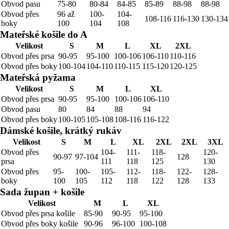
Obvod pasu
75-80
80-84
84-85
85-89
88-98
88-98
Obvod přes
96 až
100-
104-
108-116
116-130
130-134
boky
100
104
108
Mateřské košile do A
Velikost
S
M
L
XL
2XL
Obvod přes prsa
90-95
95-100
100-106
106-110
110-116
Obvod přes boky
100-104
104-110
110-115
115-120
120-125
Mateřská pyžama
Velikost
S
M
L
XL
Obvod přes prsa
90-95
95-100
100-106
106-110
Obvod pasu
80
84
88
94
Obvod přes boky
100-105
105-108
108-116
116-122
Dámské košile, krátký rukáv
Velikost
S
M
L
XL
2XL
2XL
3XL
Obvod přes
104-
111-
118-
120-
90-97
97-104
128
prsa
111
118
125
130
Obvod přes
95-
100-
105-
112-
118-
122-
128-
boky
100
105
112
118
122
128
133
Sada župan + košile
Velikost
M
L
XL
Obvod přes prsa košile
85-90
90-95
95-100
Obvod přes boky košile
90-96
96-100
100-108