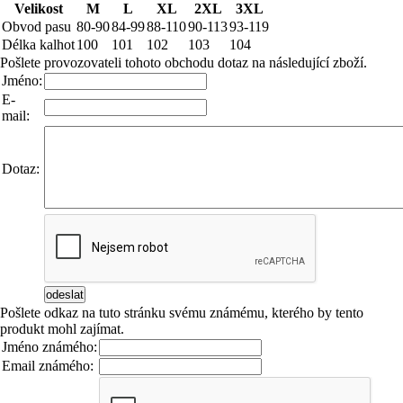
Velikost
M
L
XL
2XL
3XL
Obvod pasu
80-90
84-99
88-110
90-113
93-119
Délka kalhot
100
101
102
103
104
Pošlete provozovateli tohoto obchodu dotaz na následující zboží.
Jméno:
E-
mail:
Dotaz:
Pošlete odkaz na tuto stránku svému známému, kterého by tento
produkt mohl zajímat.
Jméno známého:
Email známého: