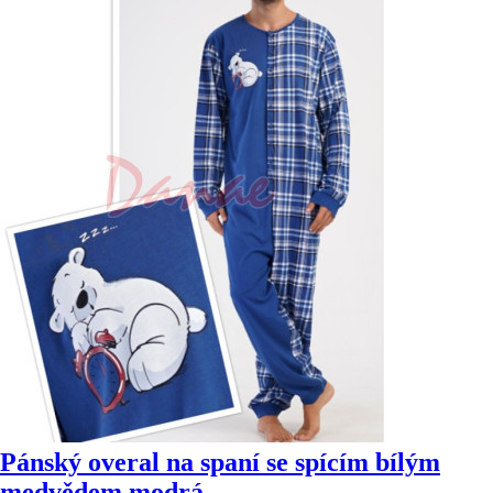
Pánský overal na spaní se spícím bílým
medvědem modrá