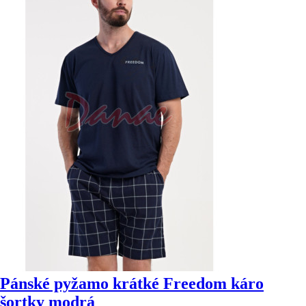
Pánské pyžamo krátké Freedom káro
šortky modrá