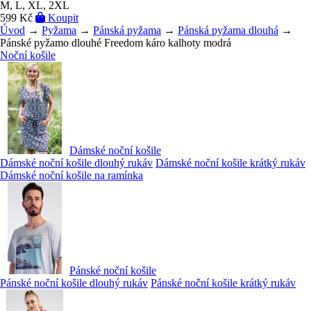
M, L, XL, 2XL
599 Kč
Koupit
Úvod
→
Pyžama
→
Pánská pyžama
→
Pánská pyžama dlouhá
→
Pánské pyžamo dlouhé Freedom káro kalhoty modrá
Noční košile
Dámské noční košile
Dámské noční košile dlouhý rukáv
Dámské noční košile krátký rukáv
Dámské noční košile na ramínka
Pánské noční košile
Pánské noční košile dlouhý rukáv
Pánské noční košile krátký rukáv