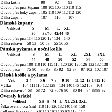
Délka košile
90
92
93
Obvod přes prsa županu
100-105
105-110
110-115
Obvod přes boky županu
105-110
109-112
112-120
Délka županu
107
110
107
Dámské župany
Velikost
S
M
L
XL
36
38/40
42/44
46
Obvod přes prsa
114-116
120-124
134
140
Délka rukávu
50-53
50-53
55-56
56
Pánská pyžama a noční košile
Velikost
S
M
L
XL
2XL
3XL
44
48
50
52
54
56
Obvod přes prsa
100-110
110-115
115-120
120-126
126-132
132-138
Obvod pasu
75-80
80-85
85-92
92-97
97-102
102-107
Dětské košile a pyžama
Vek
3-4
5-6
7-8
9-10
11-12
13-14
15-16
Výška
104-111
116-122
128
134-140
146-152
158
164
Délka rukávu
64-68
68-72
72-76
76-80
80-84
84-88
88-92
Overaly krátké
Velikost
XS
S
M
L
XL
2XL
3XL
Šířka overalu cca (cm)
110
116
126
132
140
148
158
Celková délka cca (cm)
101
102
103
106
109
112
112