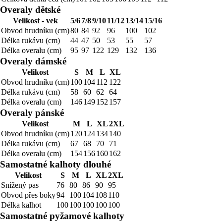
Overaly dětské
Velikost - vek
5/6
7/8
9/10
11/12
13/14
15/16
Obvod hrudníku (cm)
80
84
92
96
100
102
Délka rukávu (cm)
44
47
50
53
55
57
Délka overalu (cm)
95
97
122
129
132
136
Overaly dámské
Velikost
S
M
L
XL
Obvod hrudníku (cm)
100
104
112
122
Délka rukávu (cm)
58
60
62
64
Délka overalu (cm)
146
149
152
157
Overaly pánské
Velikost
M
L
XL
2XL
Obvod hrudníku (cm)
120
124
134
140
Délka rukávu (cm)
67
68
70
71
Délka overalu (cm)
154
156
160
162
Samostatné kalhoty dlouhé
Velikost
S
M
L
XL
2XL
Snížený pas
76
80
86
90
95
Obvod přes boky
94
100
104
108
110
Délka kalhot
100
100
100
100
100
Samostatné pyžamové kalhoty