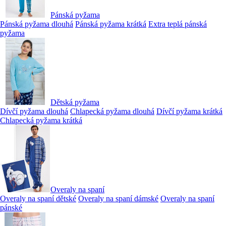
Pánská pyžama
Pánská pyžama dlouhá
Pánská pyžama krátká
Extra teplá pánská
pyžama
Dětská pyžama
Dívčí pyžama dlouhá
Chlapecká pyžama dlouhá
Dívčí pyžama krátká
Chlapecká pyžama krátká
Overaly na spaní
Overaly na spaní dětské
Overaly na spaní dámské
Overaly na spaní
pánské