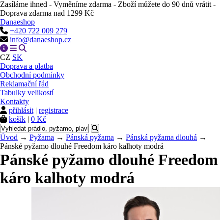
Zasíláme ihned - Vyměníme zdarma - Zboží můžete do 90 dnů vrátit -
Doprava zdarma nad 1299 Kč
Danaeshop
+420 722 009 279
info@danaeshop.cz
CZ
SK
Doprava a platba
Obchodní podmínky
Reklamační řád
Tabulky velikostí
Kontakty
přihlásit
|
registrace
košík
|
0 Kč
Úvod
→
Pyžama
→
Pánská pyžama
→
Pánská pyžama dlouhá
→
Pánské pyžamo dlouhé Freedom káro kalhoty modrá
Pánské pyžamo dlouhé Freedom
káro kalhoty modrá