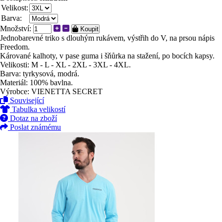
Velikost:
Barva:
Množství:
Koupit
Jednobarevné triko s dlouhým rukávem, výstřih do V, na prsou nápis
Freedom.
Kárované kalhoty, v pase guma i šňůrka na stažení, po bocích kapsy.
Velikosti: M - L - XL - 2XL - 3XL - 4XL.
Barva: tyrkysová, modrá.
Materiál: 100% bavlna.
Výrobce: VIENETTA SECRET
Související
Tabulka velikostí
Dotaz na zboží
Poslat známému