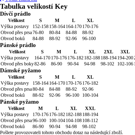
Tabulka velikostí Key
Dívčí prádlo
Velikost
S
M
L
XL
Výška postavy
152-158
158-164
164-170
170-176
Obvod přes prsa
76-80
80-84
84-88
88-92
Obvod boků
84-88
88-92
92-96
96-100
Pánské prádlo
Velikost
S
M
L
XL
2XL
3XL
Výška postavy
164-170
170-176
176-182
182-188
188-194
194-200
Obvod přes boky
82-86
86-90
90-94
94-98
98-102
102-106
Dámské pyžamo
Velikost
S
M
L
XL
Výška postavy
158-164
164-170
170-176
176-182
Obvod přes prsa
80-84
84-88
88-92
92-96
Obvod boků
88-92
92-96
96-100
100-104
Pánské pyžamo
Velikost
M
L
XL
XXL
Výška postavy
170-176
176-182
182-188
188-194
Obvod přes prsa
96-100
100-104
104-108
108-112
Obvod boků
86-90
90-94
94-98
98-102
Pošlete provozovateli tohoto obchodu dotaz na následující zboží.