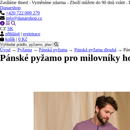
Zasíláme ihned - Vyměníme zdarma - Zboží můžete do 90 dnů vrátit 
Danaeshop
+420 722 009 279
info@danaeshop.cz
CZ
SK
přihlásit
|
registrace
košík
|
0 Kč
Úvod
→
Pyžama
→
Pánská pyžama
→
Pánská pyžama dlouhá
→ Páns
Pánské pyžamo pro milovníky h