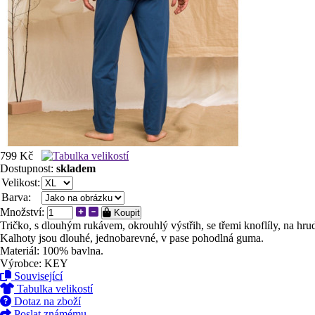
799 Kč
Dostupnost:
skladem
Velikost:
Barva:
Množství:
Koupit
Tričko, s dlouhým rukávem, okrouhlý výstřih, se třemi knoflíly, na hru
Kalhoty jsou dlouhé, jednobarevné, v pase pohodlná guma.
Materiál: 100% bavlna.
Výrobce: KEY
Související
Tabulka velikostí
Dotaz na zboží
Poslat známému