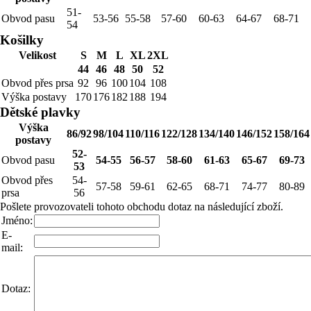
51-
Obvod pasu
53-56
55-58
57-60
60-63
64-67
68-71
54
Košilky
Velikost
S
M
L
XL
2XL
44
46
48
50
52
Obvod přes prsa
92
96
100
104
108
Výška postavy
170
176
182
188
194
Dětské plavky
Výška
86/92
98/104
110/116
122/128
134/140
146/152
158/164
postavy
52-
Obvod pasu
54-55
56-57
58-60
61-63
65-67
69-73
53
Obvod přes
54-
57-58
59-61
62-65
68-71
74-77
80-89
prsa
56
Pošlete provozovateli tohoto obchodu dotaz na následující zboží.
Jméno:
E-
mail:
Dotaz: