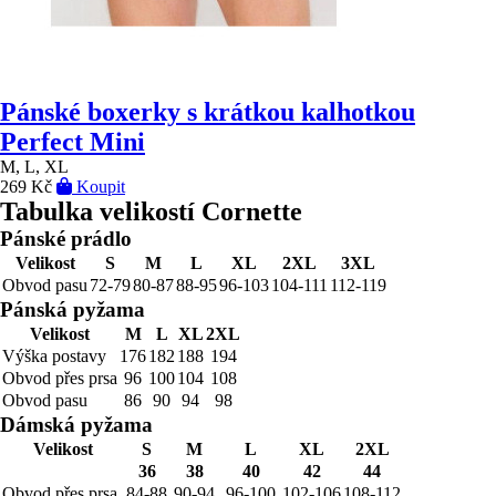
Pánské boxerky s krátkou kalhotkou
Perfect Mini
M, L, XL
269 Kč
Koupit
Tabulka velikostí Cornette
Pánské prádlo
Velikost
S
M
L
XL
2XL
3XL
Obvod pasu
72-79
80-87
88-95
96-103
104-111
112-119
Pánská pyžama
Velikost
M
L
XL
2XL
Výška postavy
176
182
188
194
Obvod přes prsa
96
100
104
108
Obvod pasu
86
90
94
98
Dámská pyžama
Velikost
S
M
L
XL
2XL
36
38
40
42
44
Obvod přes prsa
84-88
90-94
96-100
102-106
108-112