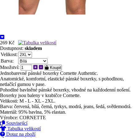
269 Kč
Dostupnost:
skladem
Velikost:
Barva:
Množství:
Koupit
Jednobarevné pánské boxerky Cornette Authentic.
Anatomické, komfortní, elastické pánské boxerky, s pohodlnou,
netlačící gumou v pase.
Pohodlné bavlněné pánské boxerky, vhodné na každodenní nošení.
Boxerky jsou baleny v krabičce Cornette.
Velikosti: M - L - XL - 2XL.
Barva: červená, bílá, černá, tyrkys, modrá, jeans, šedá, světlemodrá.
Materiál: 95% bavlna, 5% elastan.
Výrobce: CORNETTE
Související
Tabulka velikostí
Dotaz na zboží