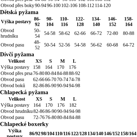
Obvod přes boky
90-94
96-100
102-106
108-112
114-120
Dětská pyžama
86-
98-
110-
122-
134-
146-
158-
Výška postavy
92
104
116
128
140
152
164
Obvod
50-
54-58
58-62
62-66
66-72
72-80
80-88
hrudníku
54
48-
Obvod pasu
50-54
52-56
54-58
56-62
60-68
64-72
52
Dívčí pyžama
Velikost
XS
S
M
L
Výška postavy
158
164
170
176
Obvod přes prsa
76-80
80-84
84-88
88-92
Obvod pasu
62-66
66-70
70-74
74-78
Obvod boků
82-86
86-90
90-94
94-98
Chlapecká pyžama
Velikost
XS
S
M
L
Výška postavy
164
170
176
182
Obvod hrudníku
82-86
86-90
90-94
94-98
Obvod pasu
72-76
76-80
80-84
84-88
Chlapecké boxerky
Výška
86/92
98/104
110/116
122/128
134/140
146/152
158/164
postavy