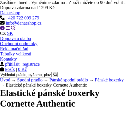
Zasíláme ihned - Vyměníme zdarma - Zboží můžete do 90 dnů vrátit -
Doprava zdarma nad 1299 Kč
Danaeshop
+420 722 009 279
info@danaeshop.cz
CZ
SK
Doprava a platba
Obchodní podmínky
Reklamační řád
Tabulky velikostí
Kontakty
přihlásit
|
registrace
košík
|
0 Kč
Úvod
→
Spodní prádlo
→
Pánské spodní prádlo
→
Pánské boxerky
→ Elastické pánské boxerky Cornette Authentic
Elastické pánské boxerky
Cornette Authentic