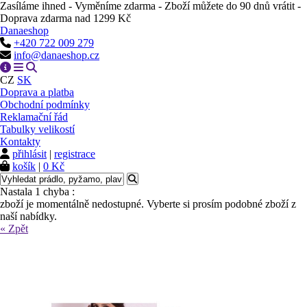
Zasíláme ihned - Vyměníme zdarma - Zboží můžete do 90 dnů vrátit -
Doprava zdarma nad 1299 Kč
Danaeshop
+420 722 009 279
info@danaeshop.cz
CZ
SK
Doprava a platba
Obchodní podmínky
Reklamační řád
Tabulky velikostí
Kontakty
přihlásit
|
registrace
košík
|
0 Kč
Nastala 1 chyba :
zboží je momentálně nedostupné. Vyberte si prosím podobné zboží z
naší nabídky.
« Zpět