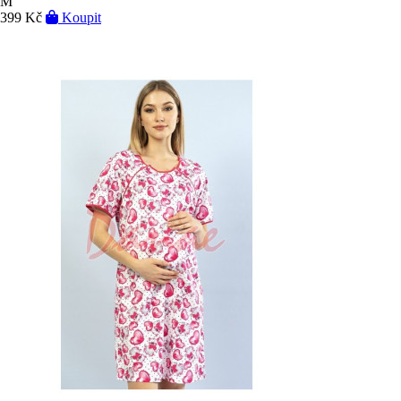
M
399 Kč
Koupit