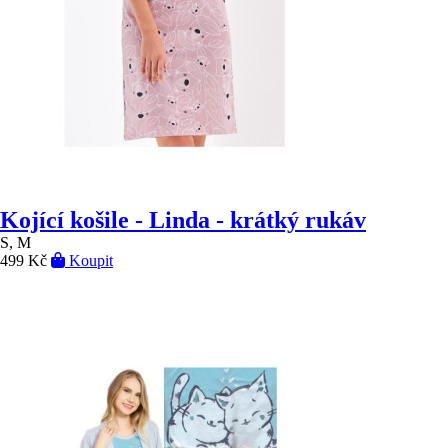
Kojící košile - Linda - krátký rukáv
S, M
499 Kč
Koupit